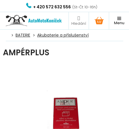
Přejít
+ 420 572 632 556
na
obsah
NÁKUPNÍ
KOŠÍK
BATERIE
Akubaterie a příslušenství
AMPÉRPLUS