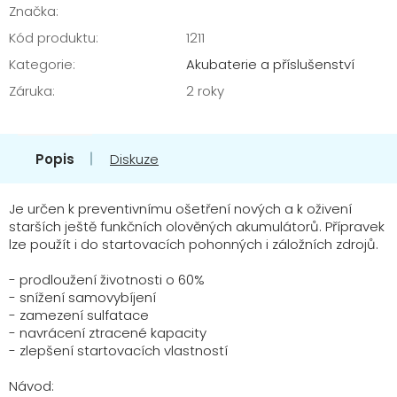
Značka:
Kód produktu:
1211
Kategorie
:
Akubaterie a příslušenství
Záruka
:
2 roky
Popis
Diskuze
Je určen k preventivnímu ošetření nových a k oživení
starších ještě funkčních olověných akumulátorů. Přípravek
lze použít i do startovacích pohonných i záložních zdrojů.
- prodloužení životnosti o 60%
- snížení samovybíjení
- zamezení sulfatace
- navrácení ztracené kapacity
- zlepšení startovacích vlastností
Návod: