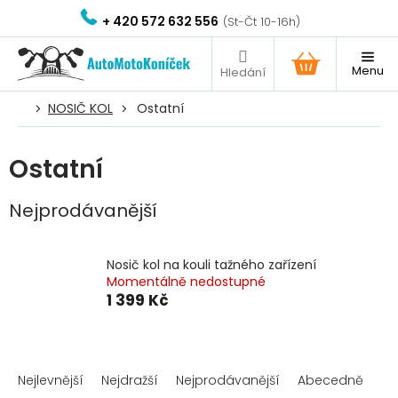
Přejít
+ 420 572 632 556
na
obsah
NÁKUPNÍ
KOŠÍK
NOSIČ KOL
Ostatní
Ostatní
Nejprodávanější
Nosič kol na kouli tažného zařízení
Momentálně nedostupné
1 399 Kč
Ř
a
Nejlevnější
Nejdražší
Nejprodávanější
Abecedně
z