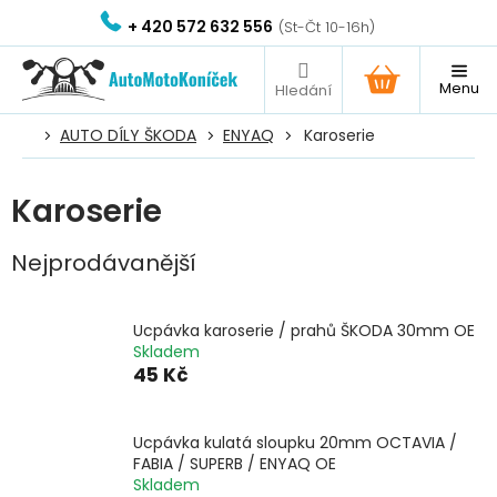
Přejít
+ 420 572 632 556
na
obsah
NÁKUPNÍ
KOŠÍK
AUTO DÍLY ŠKODA
ENYAQ
Karoserie
Karoserie
Nejprodávanější
Ucpávka karoserie / prahů ŠKODA 30mm OE
Skladem
45 Kč
Ucpávka kulatá sloupku 20mm OCTAVIA /
FABIA / SUPERB / ENYAQ OE
Skladem