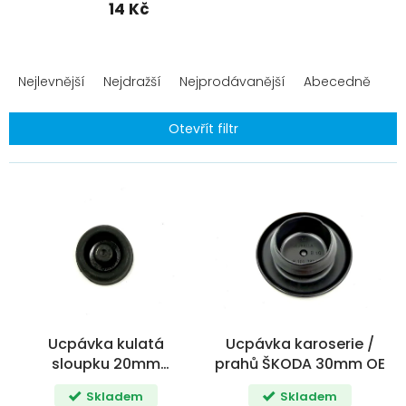
14 Kč
Ř
a
Nejlevnější
Nejdražší
Nejprodávanější
Abecedně
z
e
Otevřít filtr
n
í
V
p
ý
r
p
o
i
d
s
u
p
k
r
t
o
ů
d
Ucpávka kulatá
Ucpávka karoserie /
u
sloupku 20mm
prahů ŠKODA 30mm OE
k
OCTAVIA / FABIA /
t
Skladem
Skladem
SUPERB / ENYAQ OE