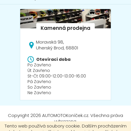
i
s
u
Moravská 98,
Uherský Brod, 68801
Otevírací doba
Po Zavřeno
Út Zavřeno
St-Čt 09:00-12:00-13:00-16:00
Pá Zavřeno
So Zavřeno
Ne Zavřeno
Copyright 2026
AUTOMOTOKoníček.cz
. Všechna práva
vyhrazena.
Tento web používá soubory cookie. Dalším procházením