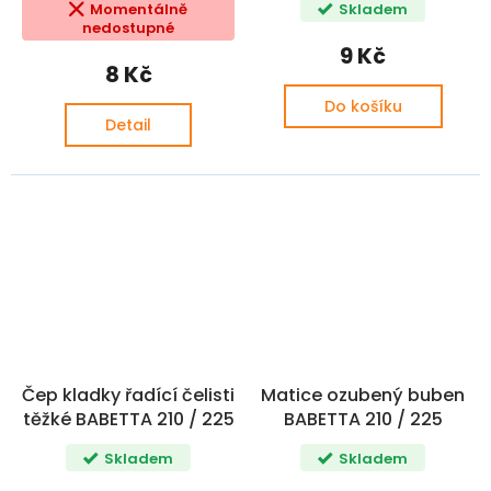
Momentálně
Skladem
nedostupné
9 Kč
8 Kč
Do košíku
Detail
Čep kladky řadící čelisti
Matice ozubený buben
těžké BABETTA 210 / 225
BABETTA 210 / 225
Skladem
Skladem