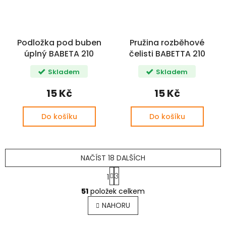
Podložka pod buben
Pružina rozběhové
úplný BABETA 210
čelisti BABETTA 210
Skladem
Skladem
15 Kč
15 Kč
Do košíku
Do košíku
NAČÍST 18 DALŠÍCH
S
3
1
t
O
r
51
položek celkem
v
á
l
n
NAHORU
k
á
o
d