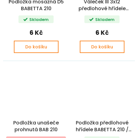
Podložka mosazná D5
Váleček III 3x12
BABETTA 210
předlohové hřídele
BABETTA 210
Skladem
Skladem
6 Kč
6 Kč
Do košíku
Do košíku
Podložka unašeče
Podložka předlohové
prohnutá BAB 210
hřídele BABETTA 210 /
225 22011