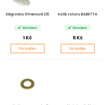
r
t
o
ů
d
Ségrovka třmenová D5
Kolík rotoru BABETTA
u
k
t
Skladem
Skladem
ů
1 Kč
5 Kč
Do košíku
Do košíku