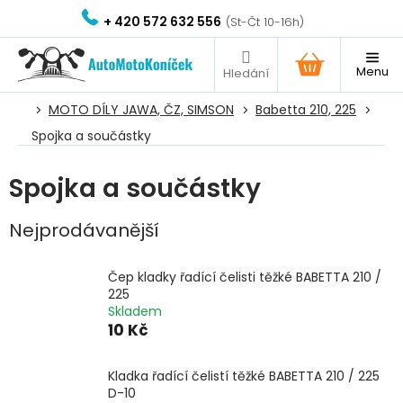
Přejít
+ 420 572 632 556
na
obsah
NÁKUPNÍ
KOŠÍK
MOTO DÍLY JAWA, ČZ, SIMSON
Babetta 210, 225
Spojka a součástky
Spojka a součástky
Nejprodávanější
Čep kladky řadící čelisti těžké BABETTA 210 /
225
Skladem
10 Kč
Kladka řadící čelistí těžké BABETTA 210 / 225
D-10