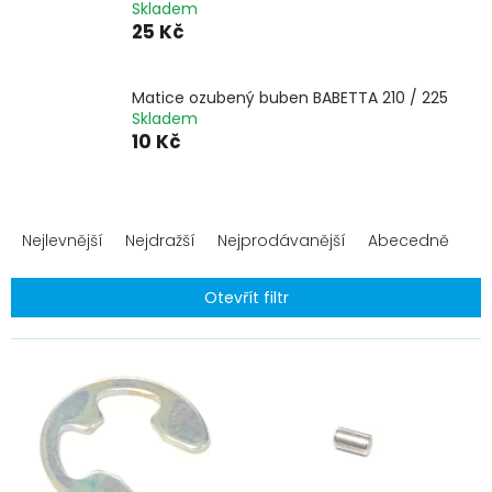
Skladem
25 Kč
Matice ozubený buben BABETTA 210 / 225
Skladem
10 Kč
Ř
a
Nejlevnější
Nejdražší
Nejprodávanější
Abecedně
z
e
Otevřít filtr
n
í
V
p
ý
r
p
o
i
d
s
u
p
k