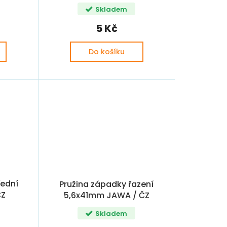
Skladem
5 Kč
Do košíku
řední
Pružina západky řazení
ČZ
5,6x41mm JAWA / ČZ
Skladem