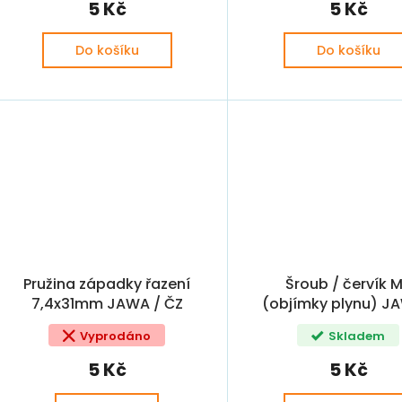
5 Kč
5 Kč
Do košíku
Do košíku
Pružina západky řazení
Šroub / červík 
7,4x31mm JAWA / ČZ
(objímky plynu) J
ČZ
Vyprodáno
Skladem
5 Kč
5 Kč