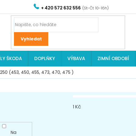
+ 420 572 632 556
ÍLY ŠKODA
DOPLŇKY
VÝBAVA
ZIMNÍ OBDOBÍ
, 250 (453, 450, 455, 473, 470, 475 )
1
Kč
Na