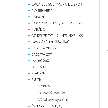
JAWA 250,350 KYV, PANEL, SPORT
PIO 550-555
SIMSON
PIONÝR 05, 20, 21 / MUSTANG 23
KORÁDO
ČZ 125,175 TYP 476, 477, 487, 488
JAWA 350 TYP 634-640
Ř
BABETTA 210, 225
a
BABETTA 207
z
e
MZ 150,250
V
n
ý
DOPLŇKY
í
p
STADION
p
i
SKÚTR
r
s
Elektro
o
p
d
Palivový systém
r
u
o
Výfukový systém
k
d
ČZ 125 / 150 A, B, C, T