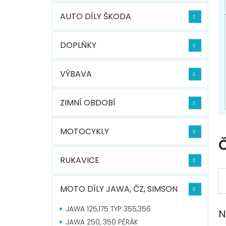
n
í
AUTO DÍLY ŠKODA
p
a
n
DOPLŇKY
e
l
VÝBAVA
ZIMNÍ OBDOBÍ
MOTOCYKLY
Č
RUKAVICE
MOTO DÍLY JAWA, ČZ, SIMSON
JAWA 125,175 TYP 355,356
N
JAWA 250, 350 PÉRÁK