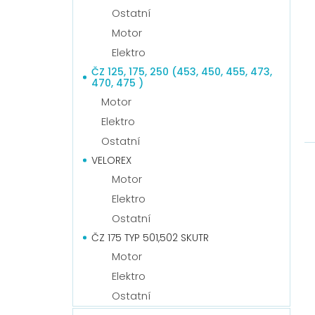
t
u
Ostatní
ů
k
Motor
t
ů
Elektro
ČZ 125, 175, 250 (453, 450, 455, 473,
470, 475 )
Motor
Elektro
Ostatní
VELOREX
Motor
Elektro
Ostatní
ČZ 175 TYP 501,502 SKUTR
Motor
Elektro
Ostatní