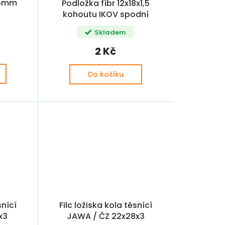
,35mm
Podložka fíbr 12x18x1,5
kohoutu IKOV spodní
Skladem
2 Kč
Do košíku
snící
Filc ložiska kola těsnící
x3
JAWA / ČZ 22x28x3