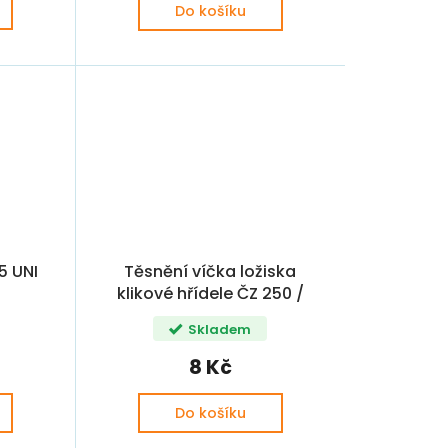
Do košíku
5 UNI
Těsnění víčka ložiska
klikové hřídele ČZ 250 /
SR 502 1,0 CZ
Skladem
8 Kč
Do košíku