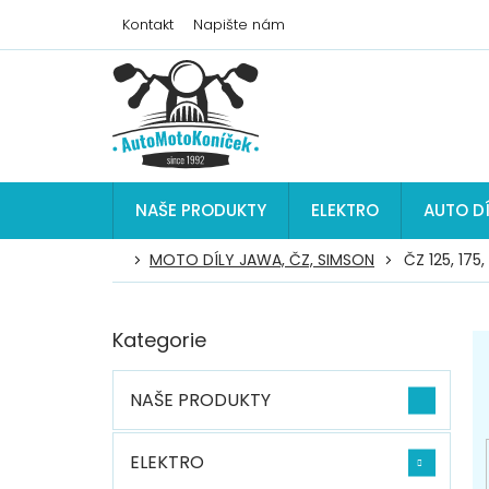
Přejít
Kontakt
Napište nám
na
obsah
NAŠE PRODUKTY
ELEKTRO
AUTO D
MOTO DÍLY JAWA, ČZ, SIMSON
ČZ 125, 175
P
Kategorie
Přeskočit
o
kategorie
s
t
NAŠE PRODUKTY
r
a
n
ELEKTRO