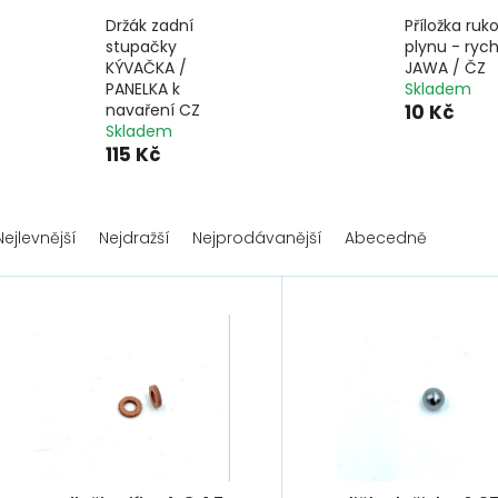
Držák zadní
Příložka ruko
stupačky
plynu - rych
KÝVAČKA /
JAWA / ČZ
PANELKA k
Skladem
navaření CZ
10 Kč
Skladem
115 Kč
Nejlevnější
Nejdražší
Nejprodávanější
Abecedně