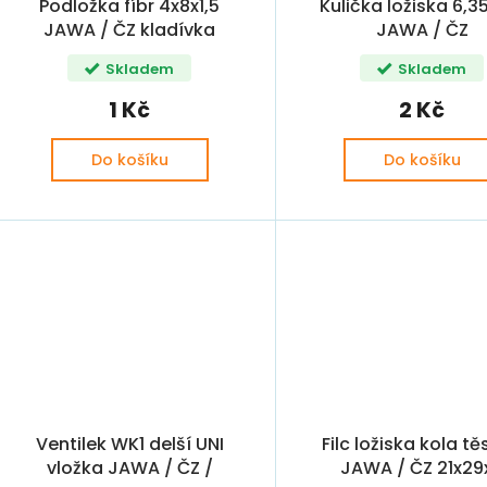
Podložka fíbr 4x8x1,5
Kulička ložiska 6
JAWA / ČZ kladívka
JAWA / ČZ
Skladem
Skladem
1 Kč
2 Kč
Do košíku
Do košíku
Ventilek WK1 delší UNI
Filc ložiska kola tě
vložka JAWA / ČZ /
JAWA / ČZ 21x29