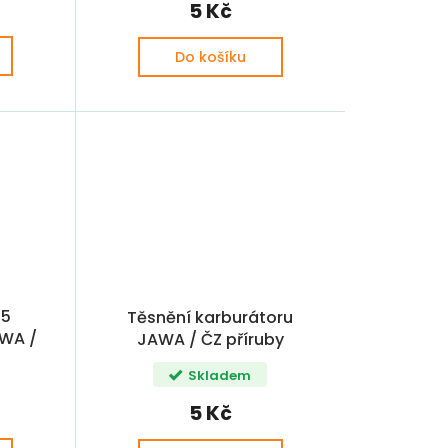
5 Kč
Do košíku
M5
Těsnění karburátoru
AWA /
JAWA / ČZ příruby
0,8mm KLINGERIT
Skladem
5 Kč