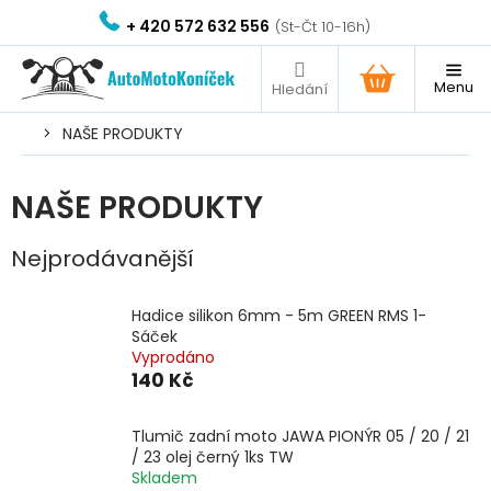
Přejít
+ 420 572 632 556
na
obsah
NÁKUPNÍ
KOŠÍK
NAŠE PRODUKTY
NAŠE PRODUKTY
Nejprodávanější
Hadice silikon 6mm - 5m GREEN RMS 1-
Sáček
Vyprodáno
140 Kč
Tlumič zadní moto JAWA PIONÝR 05 / 20 / 21
/ 23 olej černý 1ks TW
Skladem