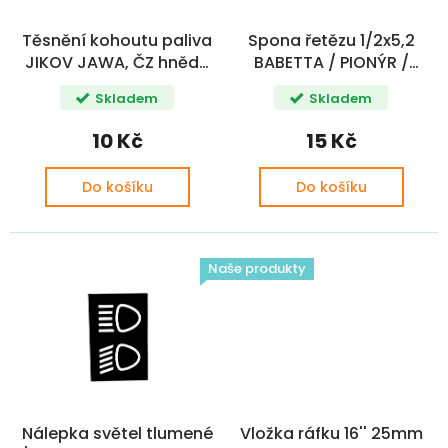
o
ů
d
Těsnění kohoutu paliva
Spona řetězu 1/2x5,2
u
JIKOV JAWA, ČZ hnědá
BABETTA / PIONÝR /
k
silnější TW+
SIMSON 420 CN
t
Skladem
Skladem
ů
10 Kč
15 Kč
Do košíku
Do košíku
Naše produkty
Nálepka světel tlumené
Vložka ráfku 16'' 25mm