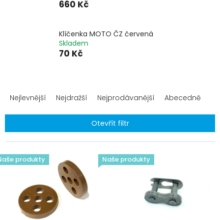
660 Kč
Klíčenka MOTO ČZ červená
Skladem
70 Kč
Ř
a
Nejlevnější
Nejdražší
Nejprodávanější
Abecedně
z
e
Otevřít filtr
n
í
V
p
ý
Naše produkty
r
Naše produkty
p
o
i
d
s
u
p
k
r
t