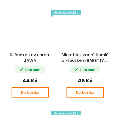
Naše produkty
Klíčenka kov chrom
Silentblok zadní tlumič
JAWA
s kroužkem BABETTA /
PIO / SIM M8 20x23x6
Skladem
Skladem
44 Kč
45 Kč
Do košíku
Do košíku
Naše produkty