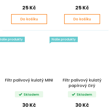
25 Kč
25 Kč
Do košíku
Do košíku
Naše produkty
Naše produkty
Filtr palivový kulatý MINI
Filtr palivový kulatý
papírový čirý
Skladem
Skladem
30 Kč
30 Kč