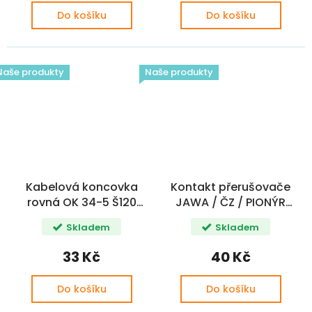
Do košíku
Do košíku
Naše produkty
Naše produkty
Kabelová koncovka
Kontakt přerušovače
rovná OK 34-5 Š120
JAWA / ČZ / PIONÝR
baleno 100ks / 1 sáček
SADA
Skladem
Skladem
33 Kč
40 Kč
Do košíku
Do košíku