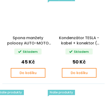
Spona manžety
Kondenzátor TESLA -
poloosy AUTO-MOTO
kabel + konektor (
UNI SADA
JAWA, ČZ )
Skladem
Skladem
45 Kč
50 Kč
Do košíku
Do košíku
Naše produkty
Naše produkty