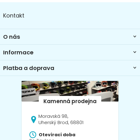
n
Z
í
í
p
á
Kontakt
r
p
v
a
k
t
y
O nás
í
v
ý
Informace
p
i
s
Platba a doprava
u
Moravská 98,
Uherský Brod, 68801
Otevírací doba