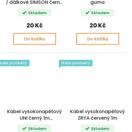
/ dálkové SIMSON černo
guma
/ bílé 15x23mm
Skladem
Skladem
20 Kč
20 Kč
Do košíku
Do košíku
Naše produkty
Naše produkty
Kabel vysokonapěťový
Kabel vysokonapěťový
UNI černý 1m
ZRYA červený 1m
ROZEPSANO dáváme 1m
Skladem
Skladem