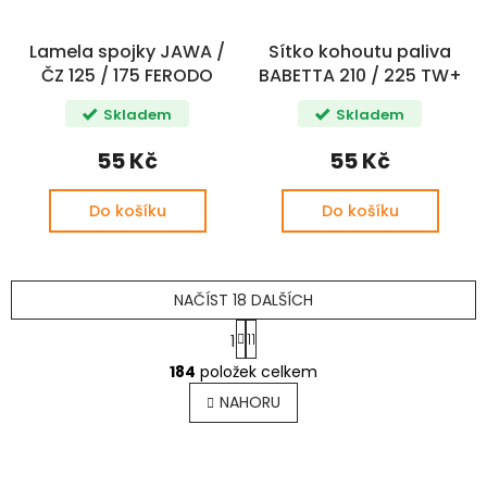
Lamela spojky JAWA /
Sítko kohoutu paliva
ČZ 125 / 175 FERODO
BABETTA 210 / 225 TW+
Skladem
Skladem
55 Kč
55 Kč
Do košíku
Do košíku
NAČÍST 18 DALŠÍCH
S
11
1
t
O
r
184
položek celkem
v
á
l
n
NAHORU
k
á
o
d
v
a
á
c