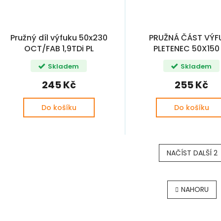
Pružný díl výfuku 50x230
PRUŽNÁ ČÁST VÝF
OCT/FAB 1,9TDi PL
PLETENEC 50X150
Skladem
Skladem
245 Kč
255 Kč
Do košíku
Do košíku
NAČÍST DALŠÍ 2
O
v
NAHORU
l
á
d