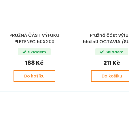
PRUŽNÁ ČÁST VÝFUKU
Pružná část výfu
PLETENEC 50X200
55x150 OCTAVIA /S
FISCHER
/ PASSAT PL
Skladem
Skladem
188 Kč
211 Kč
Do košíku
Do košíku