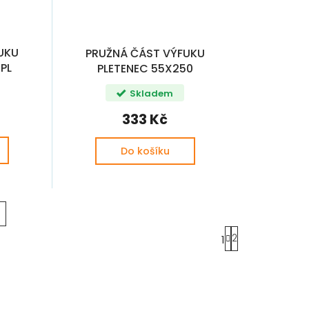
UKU
PRUŽNÁ ČÁST VÝFUKU
 PL
PLETENEC 55X250
OCTAVIA / FABIA PL
Skladem
333 Kč
Do košíku
S
2
1
t
r
á
n
k
o