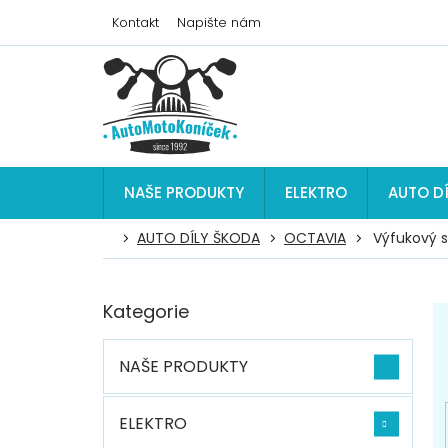
Přejít
Kontakt
Napište nám
na
obsah
NAŠE PRODUKTY
ELEKTRO
AUTO D
AUTO DÍLY ŠKODA
OCTAVIA
Výfukový 
P
Kategorie
Přeskočit
o
kategorie
s
t
NAŠE PRODUKTY
r
a
n
ELEKTRO