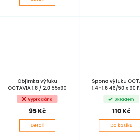
Objímka výfuku
Spona výfuku OCT
OCTAVIA 1,8 / 2,0 55x90
1,4+1,6 46/50 x 90 
přední
1,0/1,2/1,4 i před
Vyprodáno
Skladem
95 Kč
110 Kč
Detail
Do košíku