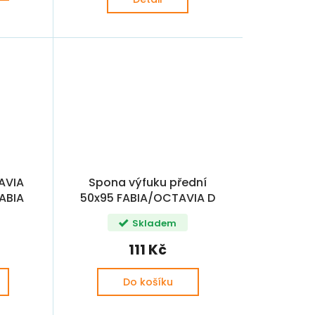
AVIA
Spona výfuku přední
FABIA
50x95 FABIA/OCTAVIA D
ní
(1K0253141L, 1K0253141A,
Skladem
893253139 )
111 Kč
Do košíku