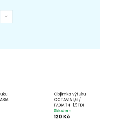
fuku
Objímka výfuku
ABIA
OCTAVIA 1,6 /
FABIA 1,4-1,9TDI
Skladem
120 Kč