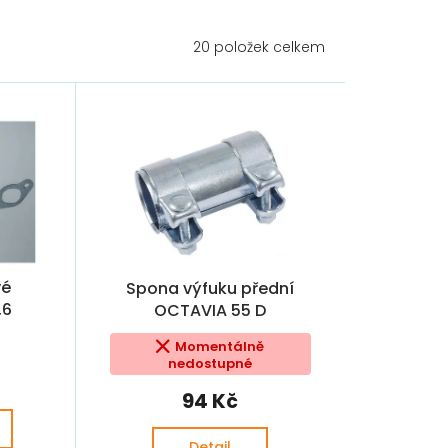
20
položek celkem
vé
Spona výfuku přední
,6
OCTAVIA 55 D
(357253141A)
Momentálně
nedostupné
94 Kč
Detail