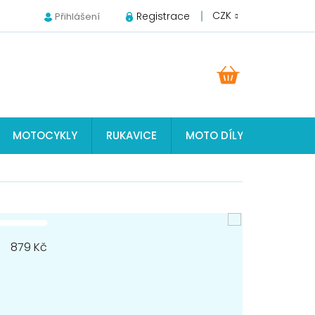
CZK
Registrace
Přihlášení
NÁKUPNÍ
KOŠÍK
MOTOCYKLY
RUKAVICE
MOTO DÍLY JAWA, ČZ, S
879
Kč