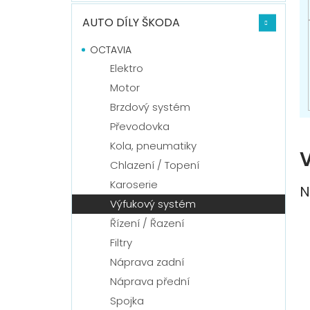
n
í
AUTO DÍLY ŠKODA
p
a
OCTAVIA
n
Elektro
e
Motor
l
Brzdový systém
Převodovka
Kola, pneumatiky
Chlazení / Topení
Karoserie
N
Výfukový systém
Řízení / Řazení
Filtry
Náprava zadní
Náprava přední
Spojka