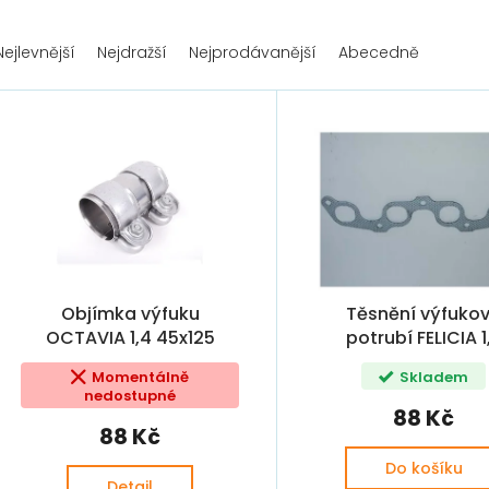
Nejlevnější
Nejdražší
Nejprodávanější
Abecedně
Objímka výfuku
Těsnění výfuko
OCTAVIA 1,4 45x125
potrubí FELICIA 1
(032253039E)
Momentálně
Skladem
nedostupné
88 Kč
88 Kč
Do košíku
Detail