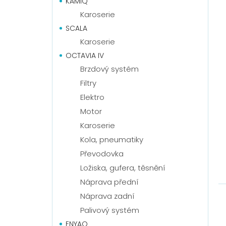
KAMIQ
Karoserie
SCALA
Karoserie
OCTAVIA IV
Brzdový systém
Filtry
Elektro
Motor
Karoserie
Kola, pneumatiky
Převodovka
Ložiska, gufera, těsnění
Náprava přední
Náprava zadní
Palivový systém
ENYAQ