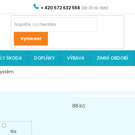
+ 420 572 632 556
ÍLY ŠKODA
DOPLŇKY
VÝBAVA
ZIMNÍ OBDOBÍ
systém
88
Kč
Na