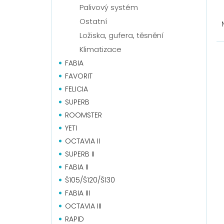
Palivový systém
Ř
a
Ostatní
z
Ložiska, gufera, těsnění
e
V
Klimatizace
n
ý
FABIA
í
p
p
FAVORIT
i
r
s
FELICIA
o
p
SUPERB
d
r
ROOMSTER
u
o
YETI
k
d
OCTAVIA II
t
u
ů
k
SUPERB II
t
FABIA II
ů
Š105/Š120/Š130
FABIA III
OCTAVIA III
RAPID