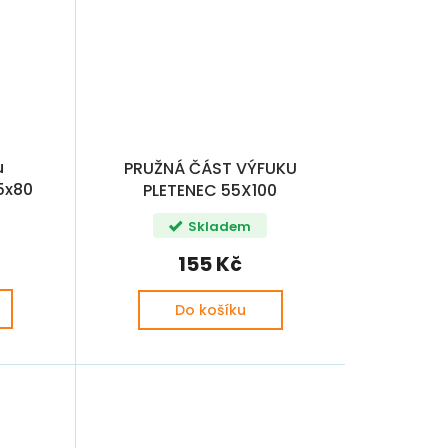
u
PRUŽNÁ ČÁST VÝFUKU
5x80
PLETENEC 55X100
OCTAVIA / FABIA PL
Skladem
155 Kč
Do košíku