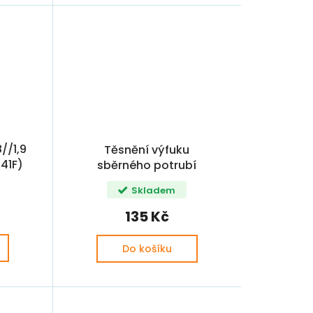
//1,9
Těsnění výfuku
141F)
sběrného potrubí
OCTAVIA / SUPERB /
Skladem
1,9TDi REINZ
135 Kč
Do košíku