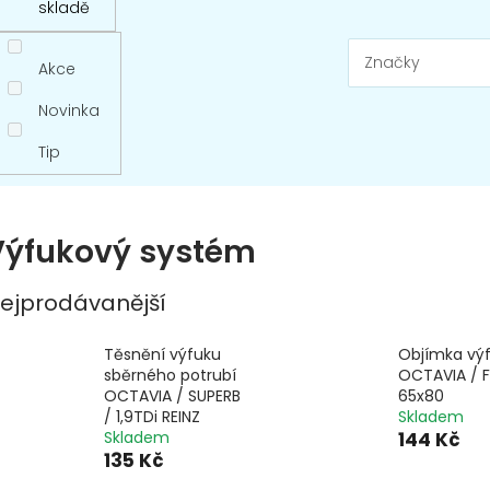
skladě
Značky
Akce
Novinka
Tip
Výfukový systém
ejprodávanější
Těsnění výfuku
Objímka vý
sběrného potrubí
OCTAVIA / F
OCTAVIA / SUPERB
65x80
/ 1,9TDi REINZ
Skladem
Skladem
144 Kč
135 Kč