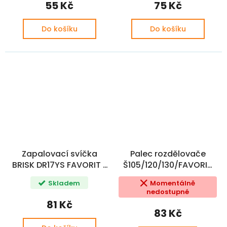
55 Kč
75 Kč
Do košíku
Do košíku
Zapalovací svíčka
Palec rozdělovače
BRISK DR17YS FAVORIT /
Š105/120/130/FAVORIT
FELICIA LPG
CZ / OE (113911400 )
Skladem
Momentálně
nedostupné
81 Kč
83 Kč