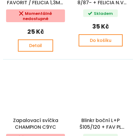
FAVORIT / FELICIA 1,3MPi
8/87- + FELICIA N.V
N.V (115911401,
(047919081, 110094203,
Momentálně
Skladem
093023470, 114911070)
115094200, 115094201,
nedostupné
115094202 )
35 Kč
25 Kč
Do košíku
Detail
Zapalovací svíčka
Blinkr boční L+P
CHAMPION C9YC
Š105/120 + FAV PL
(113922040)