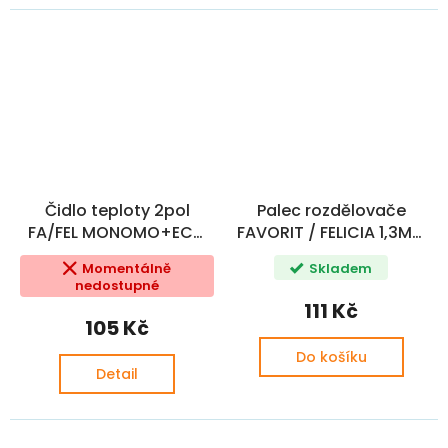
Čidlo teploty 2pol
Palec rozdělovače
FA/FEL MONOMO+ECO
FAVORIT / FELICIA 1,3MPi
OE
OE (115911401,
Momentálně
Skladem
093023470, 114911070 )
nedostupné
111 Kč
105 Kč
Do košíku
Detail