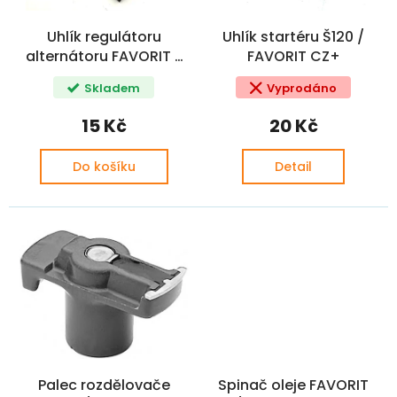
o
ů
d
Uhlík regulátoru
Uhlík startéru Š120 /
u
alternátoru FAVORIT /
FAVORIT CZ+
k
FELICIA OE
t
Skladem
Vyprodáno
ů
15 Kč
20 Kč
Do košíku
Detail
Palec rozdělovače
Spinač oleje FAVORIT