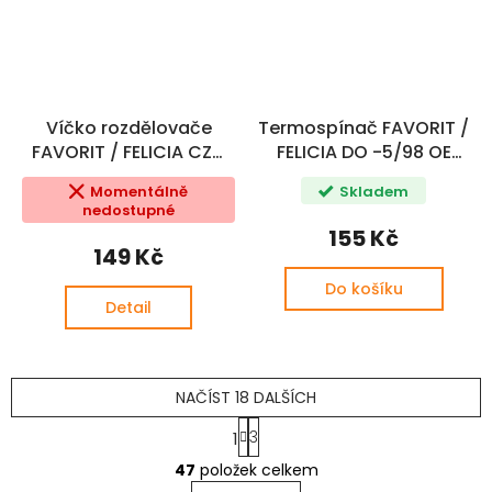
Víčko rozdělovače
Termospínač FAVORIT /
FAVORIT / FELICIA CZ+
FELICIA DO -5/98 OE
(004026254A)
(114095071, 6U0959481E,
Momentálně
Skladem
004433017,
nedostupné
007601406C,
155 Kč
114095070)
149 Kč
Do košíku
Detail
NAČÍST 18 DALŠÍCH
S
3
1
t
O
r
47
položek celkem
v
á