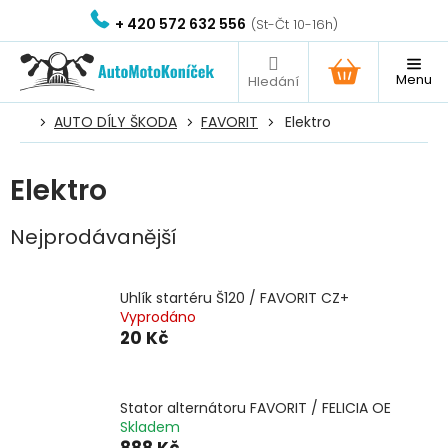
Přejít
+ 420 572 632 556
na
obsah
NÁKUPNÍ
KOŠÍK
AUTO DÍLY ŠKODA
FAVORIT
Elektro
Elektro
Nejprodávanější
Uhlík startéru Š120 / FAVORIT CZ+
Vyprodáno
20 Kč
Stator alternátoru FAVORIT / FELICIA OE
Skladem