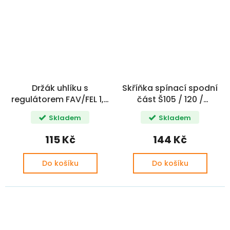
Držák uhlíku s
Skříňka spínací spodní
regulátorem FAV/FEL 1,3
část Š105 / 120 /
N.V / VIKA (115901253B,
FAVORIT / FELICIA
Skladem
Skladem
115901251, 115901252,
115901254)
115 Kč
144 Kč
Do košíku
Do košíku