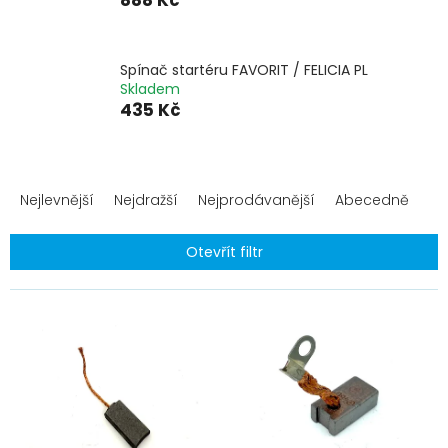
888 Kč
Spínač startéru FAVORIT / FELICIA PL
Skladem
435 Kč
Ř
a
Nejlevnější
Nejdražší
Nejprodávanější
Abecedně
z
e
Otevřít filtr
n
í
V
p
ý
r
p
o
i
d
s
u
p
k
r
t