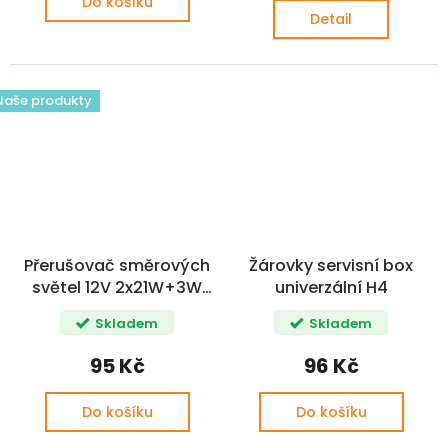
Do košíku
Detail
Naše produkty
Přerušovač směrových
Žárovky servisní box
světel 12V 2x21W+3W
univerzální H4
Š120 / FAVORIT / FELICIA
Skladem
Skladem
/ JAWA
JAWA 12V
95 Kč
96 Kč
Do košíku
Do košíku