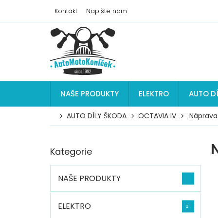
Přejít
Kontakt
Napište nám
na
obsah
NAŠE PRODUKTY
ELEKTRO
AUTO D
AUTO DÍLY ŠKODA
OCTAVIA IV
Náprava
P
Kategorie
Přeskočit
o
kategorie
s
t
NAŠE PRODUKTY
r
a
n
ELEKTRO