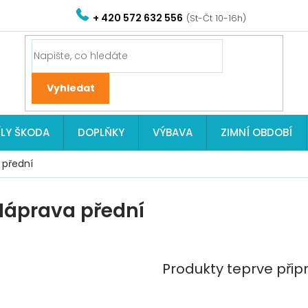
+ 420 572 632 556
ÍLY ŠKODA
DOPLŇKY
VÝBAVA
ZIMNÍ OBDOBÍ
 přední
Náprava přední
Produkty teprve přip