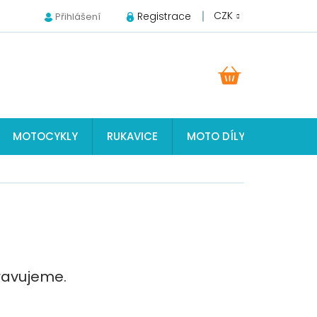
CZK
Registrace
Přihlášení
NÁKUPNÍ
KOŠÍK
MOTOCYKLY
RUKAVICE
MOTO DÍLY JAWA, ČZ, S
ravujeme.