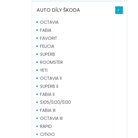
n
í
AUTO DÍLY ŠKODA
p
a
OCTAVIA
n
FABIA
e
FAVORIT
l
FELICIA
SUPERB
ROOMSTER
YETI
OCTAVIA II
SUPERB II
FABIA II
Š105/Š120/Š130
FABIA III
OCTAVIA III
RAPID
CITIGO