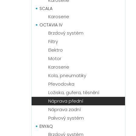
Karoserie
SCALA
Karoserie
OCTAVIA IV
Brzdový systém
Filtry
Elektro
Motor
Karoserie
Kola, pneumatiky
Převodovka
Ložiska, gufera, těsnění
Náprava přední
Náprava zadní
Palivový systém
ENYAQ
Brzdový systém