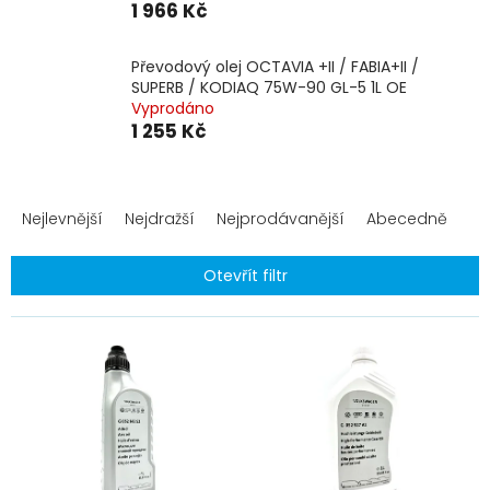
1 966 Kč
Převodový olej OCTAVIA +II / FABIA+II /
SUPERB / KODIAQ 75W-90 GL-5 1L OE
Vyprodáno
1 255 Kč
Ř
a
Nejlevnější
Nejdražší
Nejprodávanější
Abecedně
z
e
Otevřít filtr
n
í
V
p
ý
r
p
o
i
d
s
u
p
k
r
t