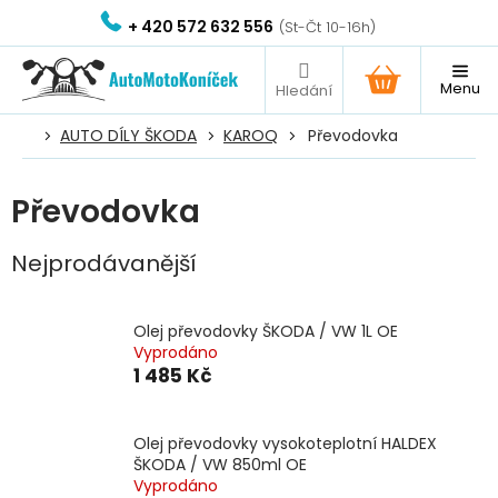
Přejít
+ 420 572 632 556
na
obsah
NÁKUPNÍ
KOŠÍK
AUTO DÍLY ŠKODA
KAROQ
Převodovka
Převodovka
Nejprodávanější
Olej převodovky ŠKODA / VW 1L OE
Vyprodáno
1 485 Kč
Olej převodovky vysokoteplotní HALDEX
ŠKODA / VW 850ml OE
Vyprodáno