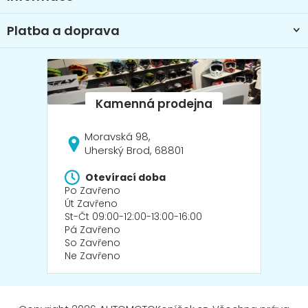
v
ý
Platba a doprava
p
i
s
u
Moravská 98,
Uherský Brod, 68801
Otevírací doba
Po Zavřeno
Út Zavřeno
St-Čt 09:00-12:00-13:00-16:00
Pá Zavřeno
So Zavřeno
Ne Zavřeno