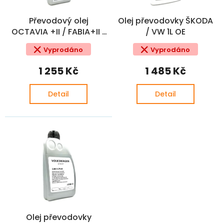
o
ů
d
Převodový olej
Olej převodovky ŠKODA
u
OCTAVIA +II / FABIA+II /
/ VW 1L OE
k
SUPERB / KODIAQ 75W-
t
Vyprodáno
Vyprodáno
90 GL-5 1L OE
ů
1 255 Kč
1 485 Kč
Detail
Detail
Olej převodovky