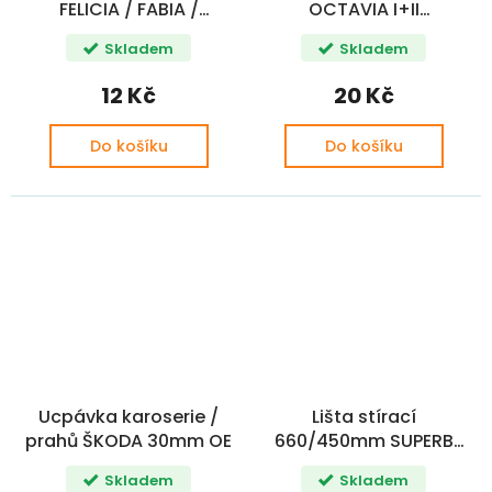
FELICIA / FABIA /
OCTAVIA I+II
OCTAVIA / VW 34mm
FABIA/ROOMSTER/RAPID/Y
Skladem
Skladem
OE
OE
12 Kč
20 Kč
Do košíku
Do košíku
Ucpávka karoserie /
Lišta stírací
prahů ŠKODA 30mm OE
660/450mm SUPERB
III/KAROQ/KAMIQ/SCALA
Skladem
Skladem
FLAT CAR