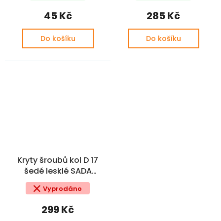
45 Kč
285 Kč
Do košíku
Do košíku
Kryty šroubů kol D 17
šedé lesklé SADA
ŠKODA OE
Vyprodáno
299 Kč