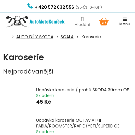
Přejít
+ 420 572 632 556
na
obsah
NÁKUPNÍ
KOŠÍK
AUTO DÍLY ŠKODA
SCALA
Karoserie
Karoserie
Nejprodávanější
Ucpávka karoserie / prahů ŠKODA 30mm OE
Skladem
45 Kč
Ucpávka karoserie OCTAVIA I+II
FABIA/ROOMSTER/RAPID/YETI/SUPERB OE
Skladem