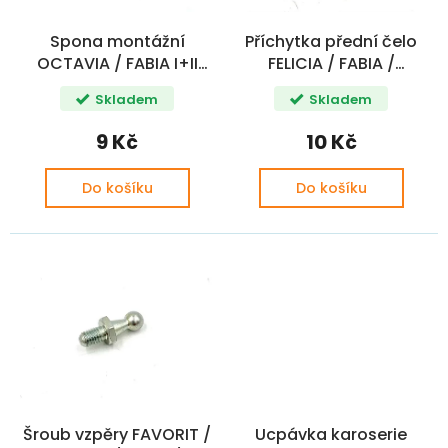
o
ů
d
Spona montážní
Příchytka přední čelo
u
OCTAVIA / FABIA I+II
FELICIA / FABIA /
k
ROMIC
OCTAVIA 4,2x11
t
Skladem
Skladem
ů
9 Kč
10 Kč
Do košíku
Do košíku
Šroub vzpěry FAVORIT /
Ucpávka karoserie