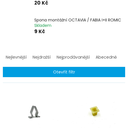
20 Kč
Spona montážní OCTAVIA / FABIA I+II ROMIC
Skladem
9 Kč
Ř
a
Nejlevnější
Nejdražší
Nejprodávanější
Abecedně
z
e
Otevřít filtr
n
í
V
p
ý
r
p
o
i
d
s
u
p
k
r
t