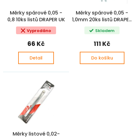
o
ů
d
Měrky spárové 0,05 -
Měrky spárové 0,05 -
u
0,8 10ks listů DRAPER UK
1,0mm 20ks listů DRAPER
k
UK
t
Vyprodáno
Skladem
ů
66 Kč
111 Kč
Detail
Do košíku
Měrky listové 0,02-