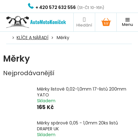
Přejít
+ 420 572 632 556
na
obsah
NÁKUPNÍ
KOŠÍK
KLÍČE A NÁŘADÍ
Měrky
Měrky
Nejprodávanější
Měrky listové 0,02-1,0mm 17-listů 200mm
YATO
Skladem
165 Kč
Měrky spárové 0,05 - 1,0mm 20ks listů
DRAPER UK
Skladem