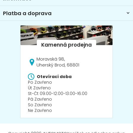
v
ý
Platba a doprava
p
i
s
u
Moravská 98,
Uherský Brod, 68801
Otevírací doba
Po Zavřeno
Út Zavřeno
St-Čt 09:00-12:00-13:00-16:00
Pá Zavřeno
So Zavřeno
Ne Zavřeno