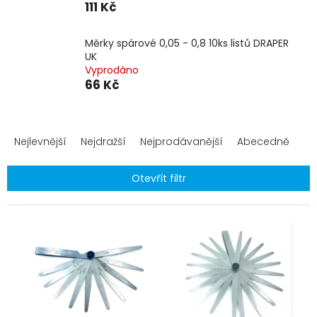
111 Kč
Měrky spárové 0,05 - 0,8 10ks listů DRAPER
UK
Vyprodáno
66 Kč
Ř
a
Nejlevnější
Nejdražší
Nejprodávanější
Abecedně
z
e
Otevřít filtr
n
í
V
p
ý
r
p
o
i
d
s
u
p
k
r
t