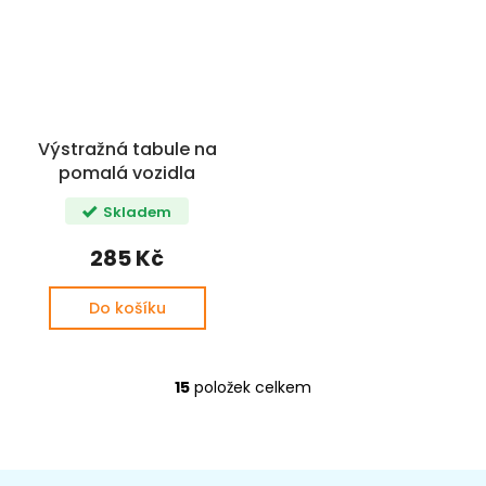
Výstražná tabule na
pomalá vozidla
Skladem
285 Kč
Do košíku
15
položek celkem
O
v
l
á
Z
d