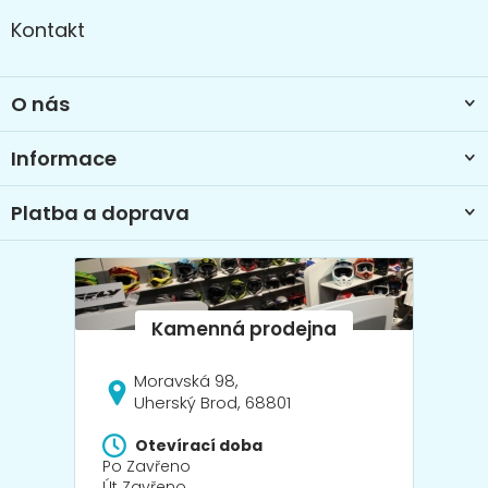
a
á
Kontakt
c
p
í
a
p
t
r
O nás
í
v
k
Informace
y
v
ý
Platba a doprava
p
i
s
u
Moravská 98,
Uherský Brod, 68801
Otevírací doba
Po Zavřeno
Út Zavřeno