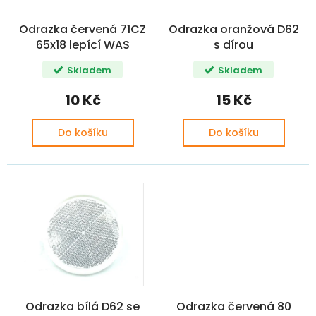
o
ů
d
Odrazka červená 71CZ
Odrazka oranžová D62
u
65x18 lepící WAS
s dírou
k
t
Skladem
Skladem
ů
10 Kč
15 Kč
Do košíku
Do košíku
Odrazka bílá D62 se
Odrazka červená 80