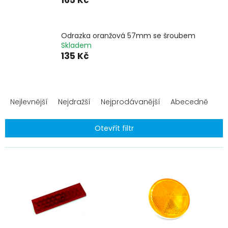
165 Kč
Odrazka oranžová 57mm se šroubem
Skladem
135 Kč
Ř
a
Nejlevnější
Nejdražší
Nejprodávanější
Abecedně
z
e
Otevřít filtr
n
í
V
p
ý
r
p
o
i
d
s
u
p
k
r
t