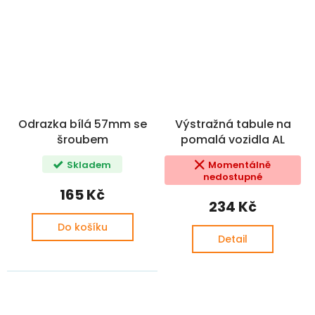
Odrazka bílá 57mm se
Výstražná tabule na
šroubem
pomalá vozidla AL
Skladem
Momentálně
nedostupné
165 Kč
234 Kč
Do košíku
Detail