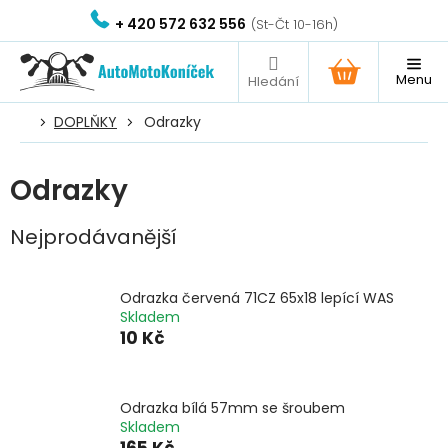
Přejít
+ 420 572 632 556
na
obsah
NÁKUPNÍ
KOŠÍK
DOPLŇKY
Odrazky
Odrazky
Nejprodávanější
Odrazka červená 71CZ 65x18 lepící WAS
Skladem
10 Kč
Odrazka bílá 57mm se šroubem
Skladem