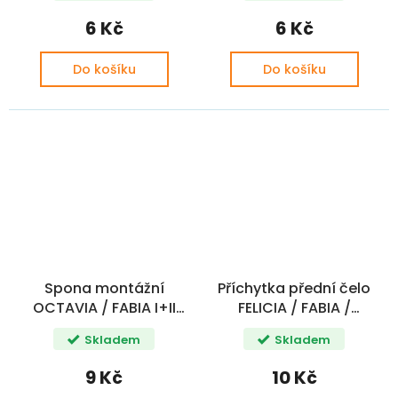
6 Kč
6 Kč
Do košíku
Do košíku
Spona montážní
Příchytka přední čelo
OCTAVIA / FABIA I+II
FELICIA / FABIA /
ROMIC
OCTAVIA 4,2x11
Skladem
Skladem
9 Kč
10 Kč