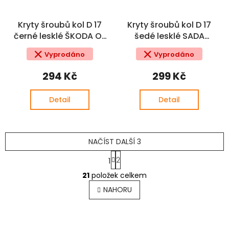
Kryty šroubů kol D 17
Kryty šroubů kol D 17
černé lesklé ŠKODA OE
šedé lesklé SADA
SADA
ŠKODA OE
Vyprodáno
Vyprodáno
294 Kč
299 Kč
Detail
Detail
NAČÍST DALŠÍ 3
S
2
1
t
O
r
21
položek celkem
v
á
l
n
NAHORU
k
á
o
d
v
a
á
c