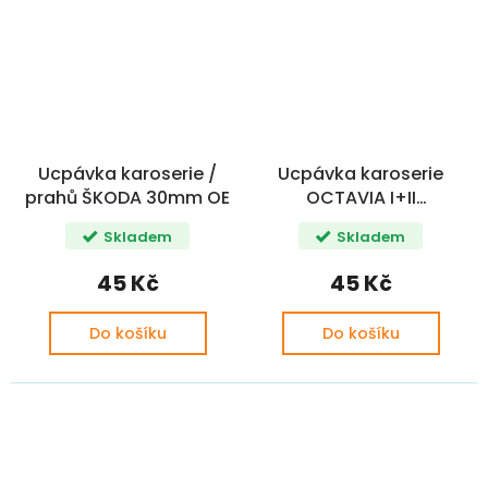
Ucpávka karoserie /
Ucpávka karoserie
prahů ŠKODA 30mm OE
OCTAVIA I+II
FABIA/ROOMSTER/RAPID/Y
Skladem
Skladem
OE
45 Kč
45 Kč
Do košíku
Do košíku