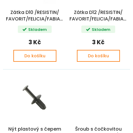
o
ů
d
Zátka D10 /RESISTIN/
Zátka D12 /RESISTIN/
u
FAVORIT/FELICIA/FABIA/ROOMSTER
FAVORIT/FELICIA/FABIA/R
k
CZ+
CZ+
t
Skladem
Skladem
ů
3 Kč
3 Kč
Do košíku
Do košíku
Nýt plastový s čepem
Šroub s čočkovitou