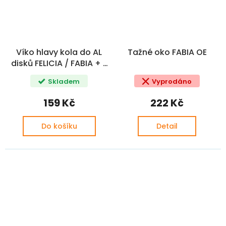
Víko hlavy kola do AL
Tažné oko FABIA OE
disků FELICIA / FABIA + II
/ OCTAVIA + II / SUPERB
Skladem
Vyprodáno
+ II / CITIGO /
ROOMSTER OE
159 Kč
222 Kč
(6U0601151LMHB,
1U06011497ZS,
Do košíku
Detail
6U0601151L,
6Y06011497ZS,
6Y0601149MHB)