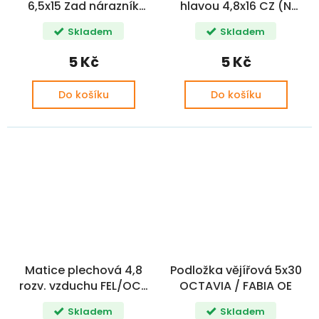
6,5x15 Zad nárazník
hlavou 4,8x16 CZ (N
FABIA II Před. nárazník
90775001, N90648701,
Skladem
Skladem
OCTAVIA II ( N 90359101
N90648702 )
)
5 Kč
5 Kč
Do košíku
Do košíku
Matice plechová 4,8
Podložka vějířová 5x30
rozv. vzduchu FEL/OCT
OCTAVIA / FABIA OE
M98 OE
Skladem
Skladem