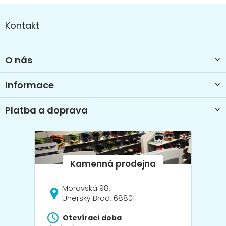
n
Z
í
í
p
á
Kontakt
r
p
v
a
k
t
y
O nás
í
v
ý
Informace
p
i
s
Platba a doprava
u
Moravská 98,
Uherský Brod, 68801
Otevírací doba