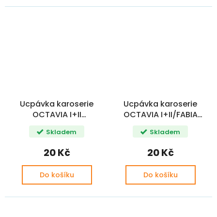
Ucpávka karoserie
Ucpávka karoserie
OCTAVIA I+II
OCTAVIA I+II/FABIA
FABIA/ROOMSTER/RAPID/YETI/SUPERB
I+II/ROOMSTER 25x40
Skladem
Skladem
OE
OE
20 Kč
20 Kč
Do košíku
Do košíku