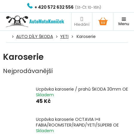
Přejít
+ 420 572 632 556
na
obsah
NÁKUPNÍ
KOŠÍK
AUTO DÍLY ŠKODA
YETI
Karoserie
Karoserie
Nejprodávanější
Ucpávka karoserie / prahů ŠKODA 30mm OE
Skladem
45 Kč
Ucpávka karoserie OCTAVIA I+II
FABIA/ROOMSTER/RAPID/YETI/SUPERB OE
Skladem