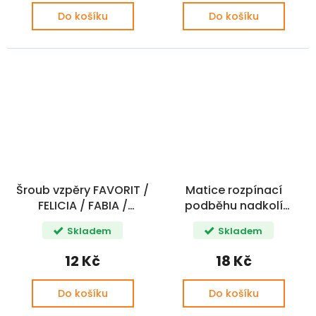
Do košíku
Do košíku
Šroub vzpěry FAVORIT /
Matice rozpínací
FELICIA / FABIA /
podběhu nadkolí
OCTAVIA / VW 34mm
OCTAVIA / FABIA II OE
Skladem
Skladem
OE
12 Kč
18 Kč
Do košíku
Do košíku