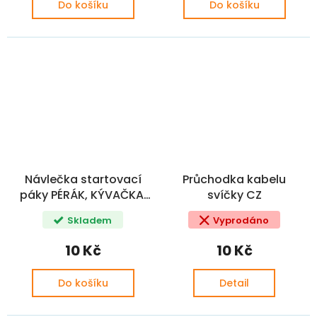
Do košíku
Do košíku
Návlečka startovací
Průchodka kabelu
páky PÉRÁK, KÝVAČKA,
svíčky CZ
PIONÝR CZ+
Skladem
Vyprodáno
10 Kč
10 Kč
Do košíku
Detail