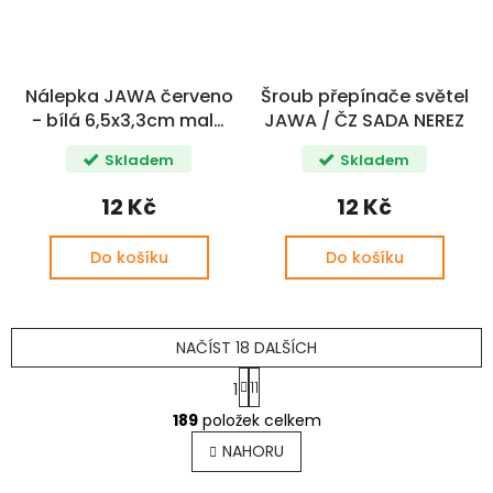
Nálepka JAWA červeno
Šroub přepínače světel
- bílá 6,5x3,3cm malá
JAWA / ČZ SADA NEREZ
CZ+
Skladem
Skladem
12 Kč
12 Kč
Do košíku
Do košíku
NAČÍST 18 DALŠÍCH
S
11
1
t
O
r
189
položek celkem
v
á
l
n
NAHORU
k
á
o
d