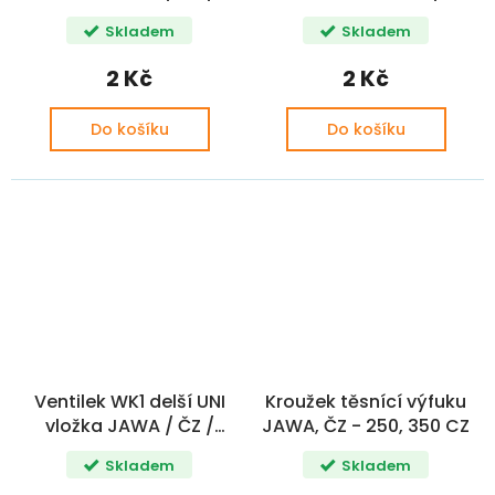
SIMSON / MZ CZ+
CZ
Skladem
Skladem
2 Kč
2 Kč
Do košíku
Do košíku
Ventilek WK1 delší UNI
Kroužek těsnící výfuku
vložka JAWA / ČZ /
JAWA, ČZ - 250, 350 CZ
SIMSON
Skladem
Skladem