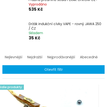
Vyprodáno
535 Kč
Držák indukční cívky VAPE - rovný JAWA 250
/ ČZ
Skladem
35 Kč
Ř
a
Nejlevnější
Nejdražší
Nejprodávanější
Abecedně
z
e
Otevřít filtr
n
í
V
p
ý
Naše produkty
r
p
o
i
d
s
u
p