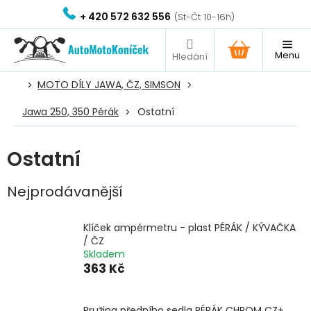
Přejít
+ 420 572 632 556
na
obsah
NÁKUPNÍ
KOŠÍK
MOTO DÍLY JAWA, ČZ, SIMSON
Jawa 250, 350 Pérák
Ostatní
Ostatní
Nejprodávanější
Klíček ampérmetru - plast PÉRÁK / KÝVAČKA
/ ČZ
Skladem
363 Kč
Pružina předního sedla PÉRÁK CHROM CZ+