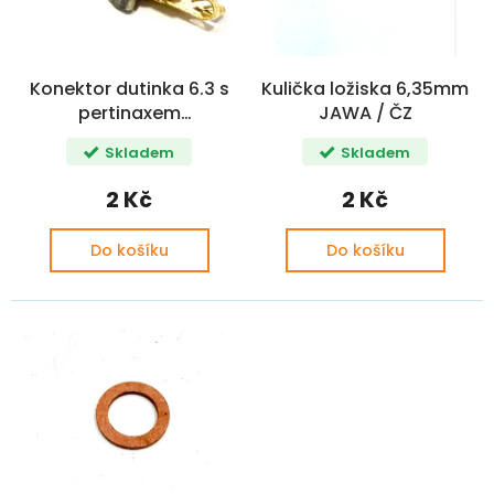
k
r
t
o
ů
d
Konektor dutinka 6.3 s
Kulička ložiska 6,35mm
u
pertinaxem
JAWA / ČZ
k
kondenzátor JAWA, ČZ
t
Skladem
Skladem
ů
2 Kč
2 Kč
Do košíku
Do košíku