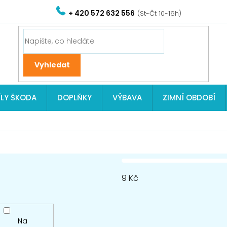
+ 420 572 632 556
ÍLY ŠKODA
DOPLŇKY
VÝBAVA
ZIMNÍ OBDOBÍ
9
Kč
Na