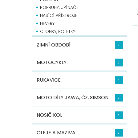
Ř
POPRUHY, UPÍNAČE
a
HASÍCÍ PŘÍSTROJE
z
HEVERY
e
V
CLONKY, ROLETKY
n
ý
í
p
ZIMNÍ OBDOBÍ
p
i
r
s
o
p
MOTOCYKLY
d
r
u
o
RUKAVICE
k
d
t
u
ů
k
MOTO DÍLY JAWA, ČZ, SIMSON
t
ů
NOSIČ KOL
OLEJE A MAZIVA