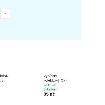
elník
Vypínač
 3-
kolébkový ON-
OFF-ON
Skladem
35 Kč