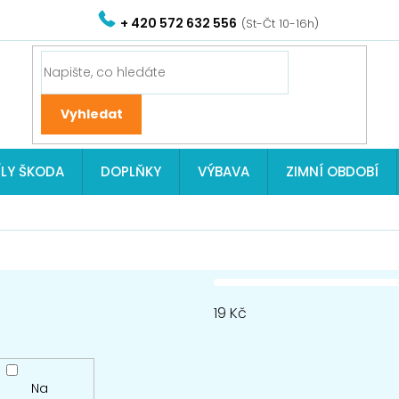
+ 420 572 632 556
ÍLY ŠKODA
DOPLŇKY
VÝBAVA
ZIMNÍ OBDOBÍ
19
Kč
Na