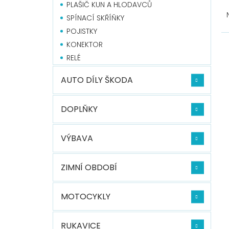
Ř
PLAŠIČ KUN A HLODAVCŮ
a
SPÍNACÍ SKŘÍŇKY
z
POJISTKY
e
V
KONEKTOR
n
ý
í
p
RELÉ
p
i
r
AUTO DÍLY ŠKODA
s
o
p
d
r
DOPLŇKY
u
o
k
d
t
u
VÝBAVA
ů
k
t
ZIMNÍ OBDOBÍ
ů
MOTOCYKLY
RUKAVICE