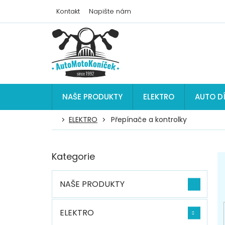
Přejít
Kontakt
Napište nám
na
obsah
NAŠE PRODUKTY
ELEKTRO
AUTO D
ELEKTRO
Přepínače a kontrolky
P
Kategorie
Přeskočit
o
kategorie
s
t
NAŠE PRODUKTY
r
a
n
ELEKTRO