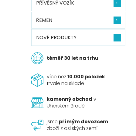
PŘÍVĚSNÝ VOZÍK
ŘEMEN
NOVÉ PRODUKTY
téměř 30 let na trhu
více než
10.000 položek
trvale na skladě
kamenný obchod
v
Uherském Brodě
jsme
přímým dovozcem
zboží z asijských zemí