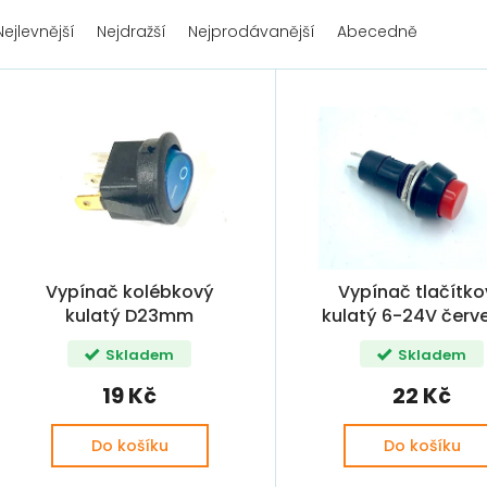
Nejlevnější
Nejdražší
Nejprodávanější
Abecedně
Vypínač kolébkový
Vypínač tlačítk
kulatý D23mm
kulatý 6-24V červ
modrý/zelený/oranžový/
černý
Skladem
Skladem
červený
19 Kč
22 Kč
Do košíku
Do košíku