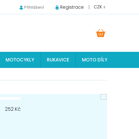
CZK
Registrace
Přihlášení
NÁKUPNÍ
KOŠÍK
MOTOCYKLY
RUKAVICE
MOTO DÍLY JAWA, ČZ, S
252
Kč