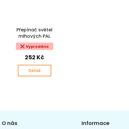
Přepínač světel
mlhových PAL
Vyprodáno
252 Kč
Detail
O
v
l
á
d
a
O nás
Informace
c