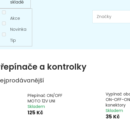
skladě
Značky
Akce
Novinka
Tip
řepínače a kontrolky
ejprodávanější
Vypínač obd
Přepínač ON/OFF
ON-OFF-ON,
MOTO 12V UNI
konektory
Skladem
Skladem
125 Kč
35 Kč