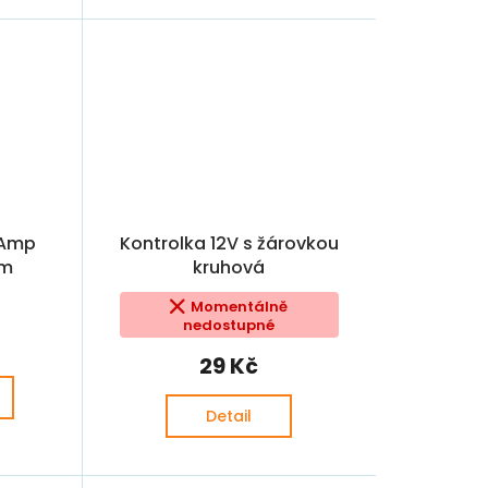
6Amp
Kontrolka 12V s žárovkou
mm
kruhová
Momentálně
nedostupné
29 Kč
Detail