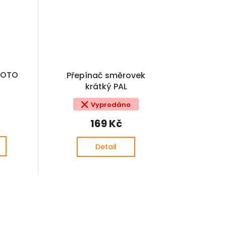
MOTO
Přepínač směrovek
krátký PAL
Vyprodáno
169 Kč
Detail