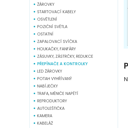
n
ŽÁROVKY
í
p
STARTOVACÍ KABELY
a
OSVĚTLENÍ
n
POZIČNÍ SVĚTLA
e
OSTATNÍ
l
ZAPALOVACÍ SVÍČKA
HOUKAČKY, FANFÁRY
ZÁSUVKY, ZÁSTRČKY, REDUKCE
P
PŘEPÍNAČE A KONTROLKY
LED ŽÁROVKY
N
POTAH VYHŘÍVANÝ
NABÍJEČKY
TRAFA, MĚNIČE NAPĚTÍ
REPRODUKTORY
AUTOLEŠTIČKA
KAMERA
KABELÁŽ