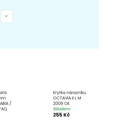
latá
Krytka nárazníku
0mm
OCTAVIA II L M
ABIA /
2009 OE
NYAQ
Skladem
255 Kč