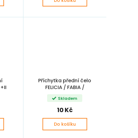
Do košíku
í
Příchytka přední čelo
+II
FELICIA / FABIA /
OCTAVIA 4,2x11
Skladem
10 Kč
Do košíku