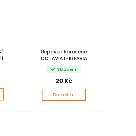
cí
Ucpávka karoserie
lí
OCTAVIA I+II/FABIA
I OE
I+II/ROOMSTER 25x40 OE
Skladem
20 Kč
Do košíku