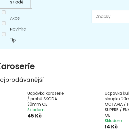
skladě
Značky
Akce
Novinka
Tip
Karoserie
ejprodávanější
Ucpávka karoserie
Ucpávka ku
/ prahů ŠKODA
sloupku 2
30mm OE
OCTAVIA / F
Skladem
SUPERB / E
45 Kč
OE
Skladem
14 Kč