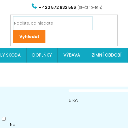
+ 420 572 632 556
ÍLY ŠKODA
DOPLŇKY
VÝBAVA
ZIMNÍ OBDOBÍ
5
Kč
Na