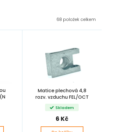
68
položek celkem
tou
Matice plechová 4,8
 (N
rozv. vzduchu FEL/OCT
701,
M98 OE
Skladem
6 Kč