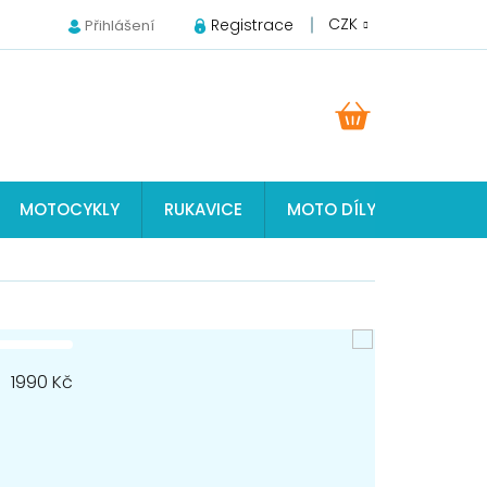
CZK
Registrace
Přihlášení
NÁKUPNÍ
KOŠÍK
MOTOCYKLY
RUKAVICE
MOTO DÍLY JAWA, ČZ, S
1990
Kč