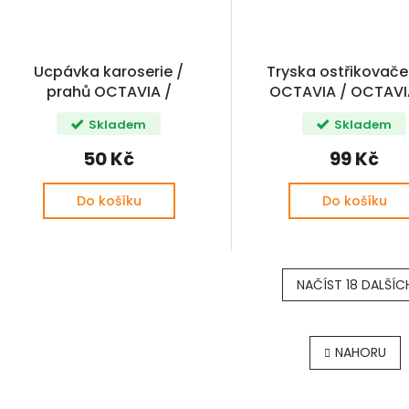
Ucpávka karoserie /
Tryska ostřikovače
prahů OCTAVIA /
OCTAVIA / OCTAVIA 
OCTAVIA II OE
FABIA / FABIA II 
Skladem
Skladem
(5J0955985, 3B09
)
50 Kč
99 Kč
Do košíku
Do košíku
NAČÍST 18 DALŠÍC
O
v
NAHORU
l
á
d