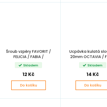
Šroub vzpěry FAVORIT /
Ucpávka kulatá sl
FELICIA / FABIA /
20mm OCTAVIA / F
OCTAVIA / VW 34mm OE
/ SUPERB / ENYAQ
Skladem
Skladem
12 Kč
14 Kč
Do košíku
Do košíku