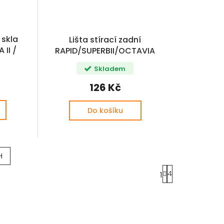
 skla
Lišta stírací zadní
II /
RAPID/SUPERBII/OCTAVIAIII
OE
/SEDAN/ AERO FLAT
Skladem
55985
126 Kč
Do košíku
H
S
4
1
t
r
á
n
k
o