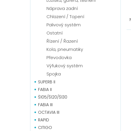
Ložiska, gufera, těsnění
Náprava zadní
Ř
Chlazení / Topení
a
z
Palivový systém
e
V
Ostatní
n
ý
Řízení / Řazení
í
p
Kola, pneumatiky
p
i
r
s
Převodovka
o
p
Výfukový systém
d
r
Spojka
u
o
SUPERB II
k
d
t
u
FABIA II
ů
k
Š105/Š120/Š130
t
FABIA III
ů
OCTAVIA III
RAPID
CITIGO