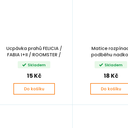
Ucpávka prahů FELICIA /
Matice rozpína
FABIA I+II / ROOMSTER /
podběhu nadko
OCTAVIA II OE
OCTAVIA / FABIA I
Skladem
Skladem
15 Kč
18 Kč
Do košíku
Do košíku