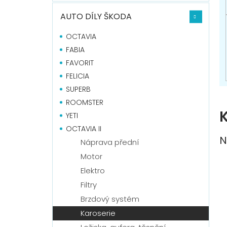
n
í
AUTO DÍLY ŠKODA
p
a
OCTAVIA
n
FABIA
e
FAVORIT
l
FELICIA
SUPERB
ROOMSTER
YETI
OCTAVIA II
N
Náprava přední
Motor
Elektro
Filtry
Brzdový systém
Karoserie