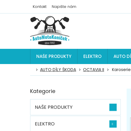
Přejít
Kontakt
Napište nám
na
obsah
NAŠE PRODUKTY
ELEKTRO
AUTO D
AUTO DÍLY ŠKODA
OCTAVIA II
Karoserie
P
Kategorie
Přeskočit
o
kategorie
s
t
NAŠE PRODUKTY
r
a
n
ELEKTRO