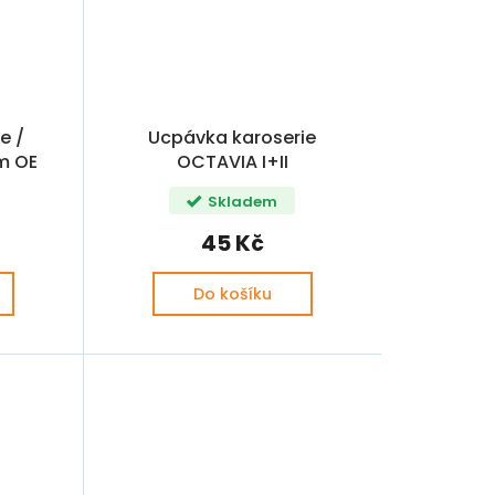
e /
Ucpávka karoserie
m OE
OCTAVIA I+II
FABIA/ROOMSTER/RAPID/YETI/SUPERB
Skladem
OE
45 Kč
Do košíku