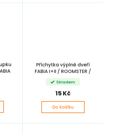
oupku
Příchytka výplně dveří
ABIA
FABIA I+II / ROOMSTER /
 OE
OCTAVIA II
Skladem
15 Kč
Do košíku