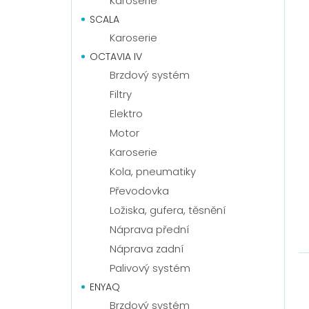
Karoserie
SCALA
Karoserie
OCTAVIA IV
Brzdový systém
Filtry
Elektro
Motor
Karoserie
Kola, pneumatiky
Převodovka
Ložiska, gufera, těsnění
Náprava přední
Náprava zadní
Palivový systém
ENYAQ
Brzdový systém