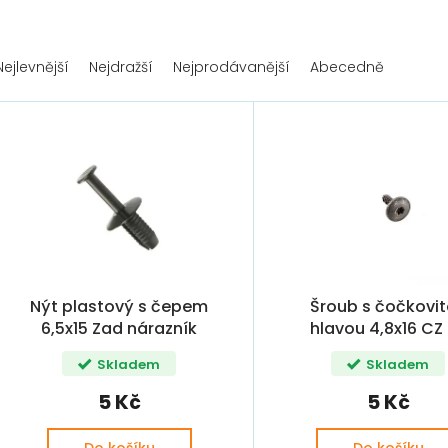
Nejlevnější
Nejdražší
Nejprodávanější
Abecedně
Nýt plastový s čepem
Šroub s čočkovi
6,5x15 Zad nárazník
hlavou 4,8x16 CZ
FABIA II Před. nárazník
90775001, N90648
Skladem
Skladem
OCTAVIA II ( N 90359101 )
N90648702 )
5 Kč
5 Kč