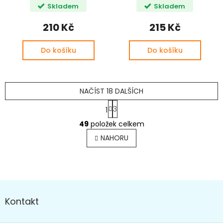
Skladem
Skladem
210 Kč
215 Kč
Do košíku
Do košíku
NAČÍST 18 DALŠÍCH
S
3
1
t
O
r
49
položek celkem
v
á
l
n
NAHORU
k
á
o
d
v
a
á
c
n
Z
í
í
p
á
Kontakt
r
p
v
a
k