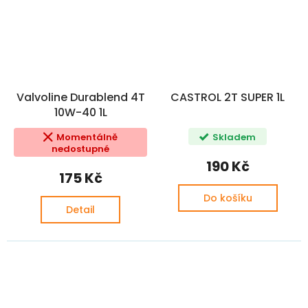
Valvoline Durablend 4T
CASTROL 2T SUPER 1L
10W-40 1L
Momentálně
Skladem
nedostupné
190 Kč
175 Kč
Do košíku
Detail