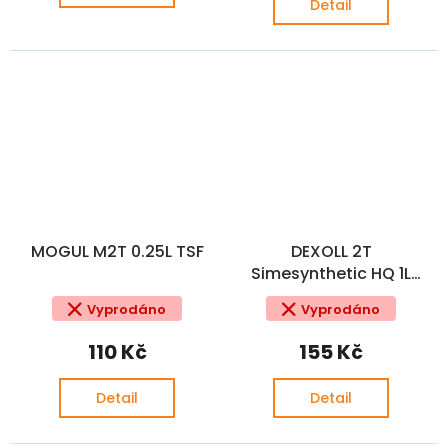
Detail
MOGUL M2T 0.25L TSF
DEXOLL 2T
Simesynthetic HQ 1L
zelený s odměrkou 1:50
Vyprodáno
Vyprodáno
110 Kč
155 Kč
Detail
Detail