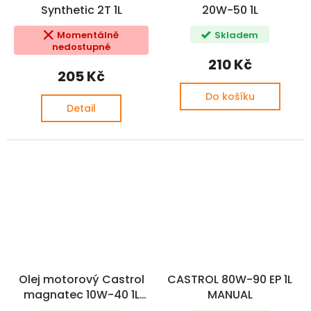
Synthetic 2T 1L
20W-50 1L
Momentálně
Skladem
nedostupné
210 Kč
205 Kč
Do košíku
Detail
Olej motorový Castrol
CASTROL 80W-90 EP 1L
magnatec 10W-40 1L
MANUAL
A3/B4