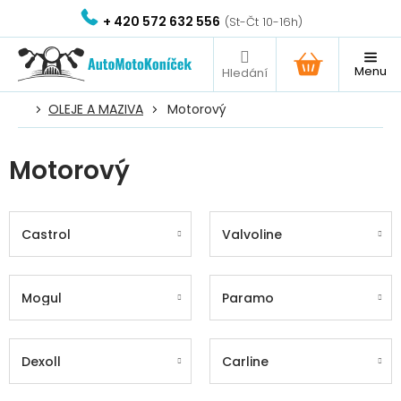
Přejít
+ 420 572 632 556
na
obsah
NÁKUPNÍ
KOŠÍK
OLEJE A MAZIVA
Motorový
Motorový
Castrol
Valvoline
Mogul
Paramo
Dexoll
Carline