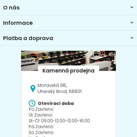
t
y
O nás
í
v
ý
Informace
p
i
s
Platba a doprava
u
Moravská 98,
Uherský Brod, 68801
Otevírací doba
Po Zavřeno
Út Zavřeno
St-Čt 09:00-12:00-13:00-16:00
Pá Zavřeno
So Zavřeno