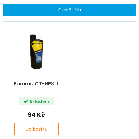
e
Otevřít filtr
n
í
V
p
ý
r
p
o
i
d
s
u
p
k
r
t
o
ů
d
Paramo OT-HP3 1L
u
k
t
Skladem
ů
94 Kč
Do košíku