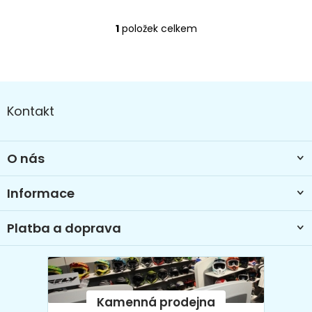
1
položek celkem
O
v
l
á
Z
d
a
á
Kontakt
c
p
í
a
p
t
r
O nás
í
v
k
Informace
y
v
ý
Platba a doprava
p
i
s
u