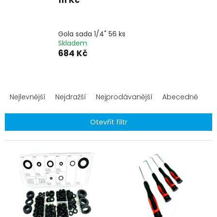
111 Kč
Gola sada 1/4" 56 ks
Skladem
684 Kč
Ř
a
Nejlevnější
Nejdražší
Nejprodávanější
Abecedně
z
e
Otevřít filtr
n
í
V
p
ý
r
p
o
i
d
s
u
p
k
r
t