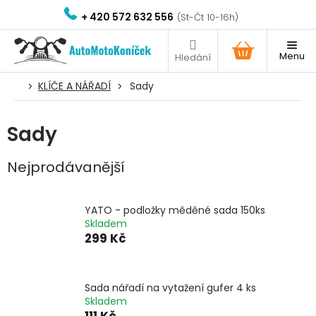
Přejít
+ 420 572 632 556
na
obsah
NÁKUPNÍ
KOŠÍK
KLÍČE A NÁŘADÍ
Sady
Sady
Nejprodávanější
YATO - podložky měděné sada 150ks
Skladem
299 Kč
Sada nářadí na vytažení gufer 4 ks
Skladem