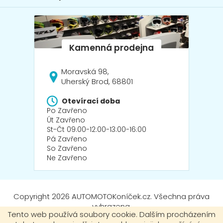
i
s
u
Moravská 98,
Uherský Brod, 68801
Otevírací doba
Po Zavřeno
Út Zavřeno
St-Čt 09:00-12:00-13:00-16:00
Pá Zavřeno
So Zavřeno
Ne Zavřeno
Copyright 2026
AUTOMOTOKoníček.cz
. Všechna práva
vyhrazena.
Tento web používá soubory cookie. Dalším procházením