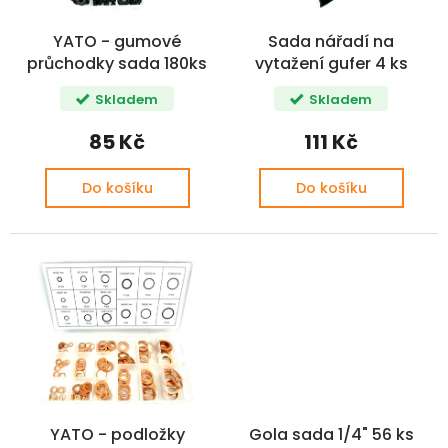
o
ů
d
YATO - gumové
Sada nářadí na
u
průchodky sada 180ks
vytažení gufer 4 ks
k
t
Skladem
Skladem
ů
85 Kč
111 Kč
Do košíku
Do košíku
YATO - podložky
Gola sada 1/4" 56 ks