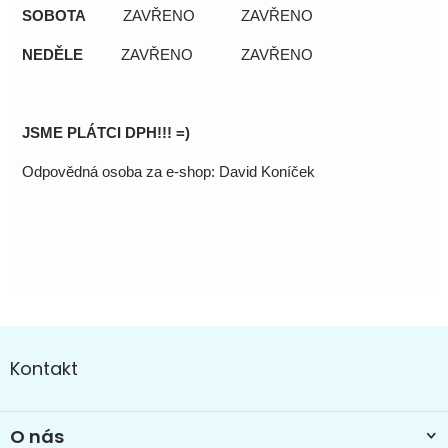
SOBOTA
ZAVŘENO
ZAVŘENO
NEDĚLE
ZAVŘENO
ZAVŘENO
JSME PLÁTCI DPH
!!! =)
Odpovědná
osoba
za e-shop: David
Koníček
Z
á
Kontakt
p
a
t
O nás
í