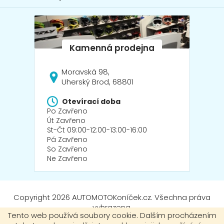
i
s
u
Moravská 98,
Uherský Brod, 68801
Otevírací doba
Po Zavřeno
Út Zavřeno
St-Čt 09:00-12:00-13:00-16:00
Pá Zavřeno
So Zavřeno
Ne Zavřeno
Copyright 2026
AUTOMOTOKoníček.cz
. Všechna práva
vyhrazena.
Tento web používá soubory cookie. Dalším procházením