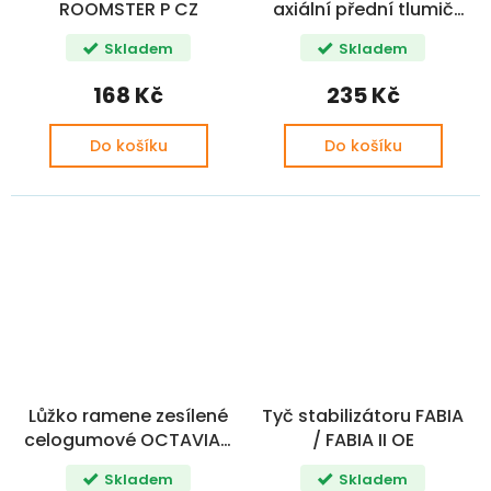
ROOMSTER P CZ
axiální přední tlumič
FABIA / OCTAVIA /
Skladem
Skladem
ROOMSTER N.V
(6N0412249C)
168 Kč
235 Kč
Do košíku
Do košíku
Lůžko ramene zesílené
Tyč stabilizátoru FABIA
celogumové OCTAVIA II
/ FABIA II OE
/ FABIA I+II / ROOMSTER
Skladem
Skladem
OE (8Z0407183A,