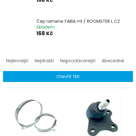
168 Kč
Čep ramene FABIA I+II / ROOMSTER L CZ
Skladem
168 Kč
Ř
a
Nejlevnější
Nejdražší
Nejprodávanější
Abecedně
z
e
Otevřít filtr
n
í
V
p
ý
r
p
o
i
d
s
u
p
k
r
t