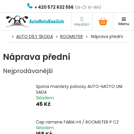
Přejít
+ 420 572 632 556
na
obsah
NÁKUPNÍ
KOŠÍK
AUTO DÍLY ŠKODA
ROOMSTER
Náprava přední
Náprava přední
Nejprodávanější
Spona manžety poloosy AUTO-MOTO UNI
SADA
Skladem
45 Kč
Čep ramene FABIA I+II / ROOMSTER P CZ
Skladem