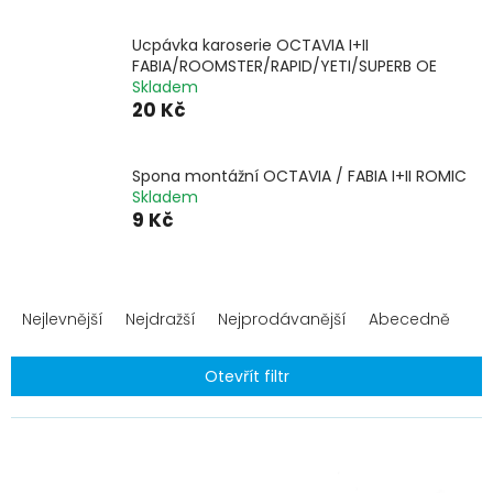
Ucpávka karoserie OCTAVIA I+II
FABIA/ROOMSTER/RAPID/YETI/SUPERB OE
Skladem
20 Kč
Spona montážní OCTAVIA / FABIA I+II ROMIC
Skladem
9 Kč
Ř
a
Nejlevnější
Nejdražší
Nejprodávanější
Abecedně
z
e
Otevřít filtr
n
í
V
p
ý
r
p
o