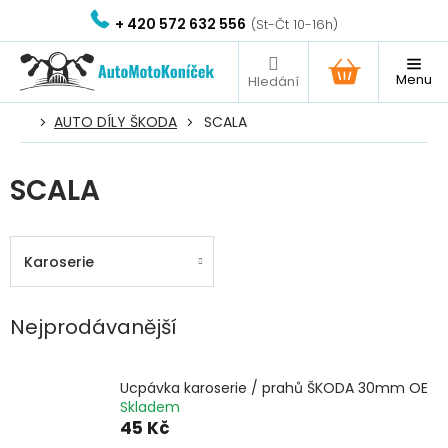
Přejít
+ 420 572 632 556
na
obsah
NÁKUPNÍ
KOŠÍK
AUTO DÍLY ŠKODA
SCALA
SCALA
Karoserie
Nejprodávanější
Ucpávka karoserie / prahů ŠKODA 30mm OE
Skladem
45 Kč