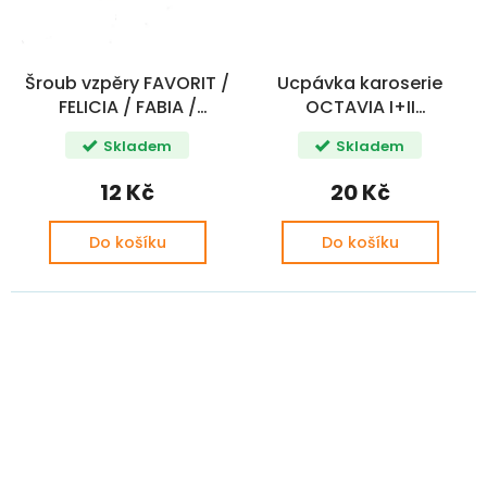
Šroub vzpěry FAVORIT /
Ucpávka karoserie
FELICIA / FABIA /
OCTAVIA I+II
OCTAVIA / VW 34mm
FABIA/ROOMSTER/RAPID/Y
Skladem
Skladem
OE
OE
12 Kč
20 Kč
Do košíku
Do košíku