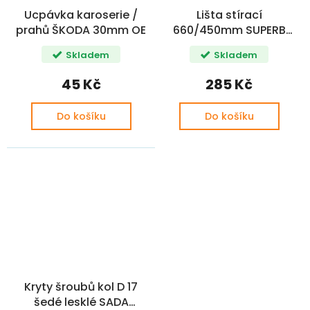
Ucpávka karoserie /
Lišta stírací
prahů ŠKODA 30mm OE
660/450mm SUPERB
III/KAROQ/KAMIQ/SCALA
Skladem
Skladem
FLAT CAR
45 Kč
285 Kč
Do košíku
Do košíku
Kryty šroubů kol D 17
šedé lesklé SADA