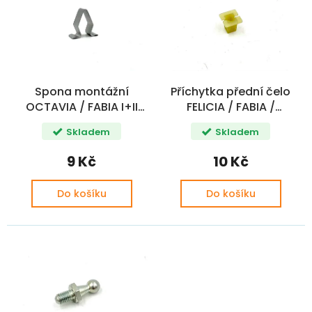
i
d
s
u
p
k
r
t
o
ů
d
Spona montážní
Příchytka přední čelo
u
OCTAVIA / FABIA I+II
FELICIA / FABIA /
k
ROMIC
OCTAVIA 4,2x11
t
Skladem
Skladem
ů
9 Kč
10 Kč
Do košíku
Do košíku