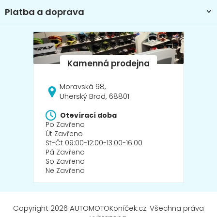
ý
Platba a doprava
p
i
s
u
Moravská 98,
Uherský Brod, 68801
Otevírací doba
Po Zavřeno
Út Zavřeno
St-Čt 09:00-12:00-13:00-16:00
Pá Zavřeno
So Zavřeno
Ne Zavřeno
Copyright 2026
AUTOMOTOKoníček.cz
. Všechna práva