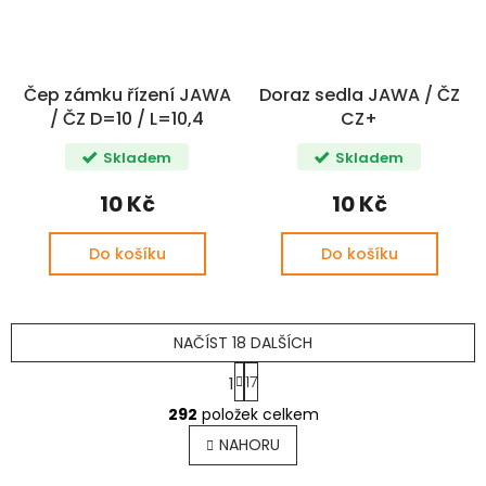
Čep zámku řízení JAWA
Doraz sedla JAWA / ČZ
/ ČZ D=10 / L=10,4
CZ+
Skladem
Skladem
10 Kč
10 Kč
Do košíku
Do košíku
NAČÍST 18 DALŠÍCH
S
17
1
t
O
r
292
položek celkem
v
á
l
n
NAHORU
k
á
o
d