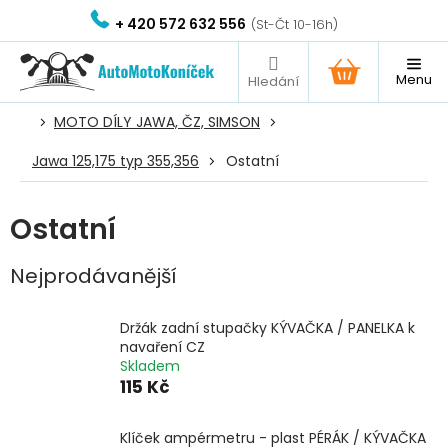
Přejít
+ 420 572 632 556
na
obsah
NÁKUPNÍ
KOŠÍK
MOTO DÍLY JAWA, ČZ, SIMSON
Jawa 125,175 typ 355,356
Ostatní
Ostatní
Nejprodávanější
Držák zadní stupačky KÝVAČKA / PANELKA k
navaření CZ
Skladem
115 Kč
Klíček ampérmetru - plast PÉRÁK / KÝVAČKA