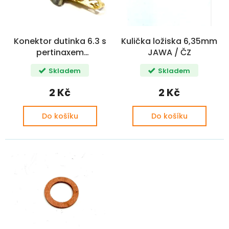
k
r
t
o
ů
d
Konektor dutinka 6.3 s
Kulička ložiska 6,35mm
u
pertinaxem
JAWA / ČZ
k
kondenzátor JAWA, ČZ
t
Skladem
Skladem
ů
2 Kč
2 Kč
Do košíku
Do košíku