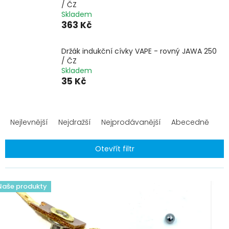
/ ČZ
Skladem
363 Kč
Držák indukční cívky VAPE - rovný JAWA 250
/ ČZ
Skladem
35 Kč
Ř
a
Nejlevnější
Nejdražší
Nejprodávanější
Abecedně
z
e
Otevřít filtr
n
í
V
p
ý
Naše produkty
r
p
o
i
d
s
u
p