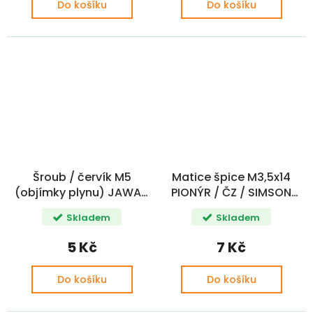
Do košíku
Do košíku
Šroub / červík M5
Matice špice M3,5x14
(objímky plynu) JAWA /
PIONÝR / ČZ / SIMSON
ČZ
CZ
Skladem
Skladem
5 Kč
7 Kč
Do košíku
Do košíku