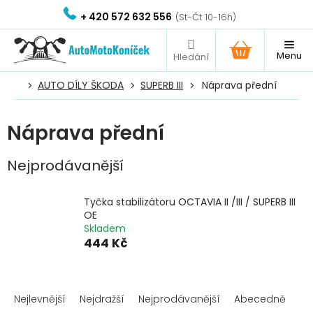
Přejít
+ 420 572 632 556
na
obsah
NÁKUPNÍ
KOŠÍK
AUTO DÍLY ŠKODA
SUPERB III
Náprava přední
Náprava přední
Nejprodávanější
Tyčka stabilizátoru OCTAVIA II /III / SUPERB III
OE
Skladem
444 Kč
Ř
a
Nejlevnější
Nejdražší
Nejprodávanější
Abecedně
z