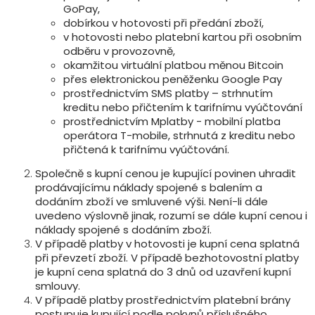
GoPay,
dobírkou v hotovosti při předání zboží,
v hotovosti nebo platební kartou při osobním
odběru v provozovně,
okamžitou virtuální platbou měnou Bitcoin
přes elektronickou peněženku Google Pay
prostřednictvím SMS platby – strhnutím
kreditu nebo přičtením k tarifnímu vyúčtování
prostřednictvím Mplatby - mobilní platba
operátora T-mobile, strhnutá z kreditu nebo
přičtená k tarifnímu vyúčtování.
Společně s kupní cenou je kupující povinen uhradit
prodávajícímu náklady spojené s balením a
dodáním zboží ve smluvené výši. Není-li dále
uvedeno výslovně jinak, rozumí se dále kupní cenou i
náklady spojené s dodáním zboží.
V případě platby v hotovosti je kupní cena splatná
při převzetí zboží. V případě bezhotovostní platby
je kupní cena splatná do 3 dnů od uzavření kupní
smlouvy.
V případě platby prostřednictvím platební brány
postupuje kupující podle pokynů příslušného