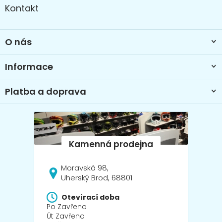
á
Kontakt
p
a
t
O nás
í
Informace
Platba a doprava
Moravská 98,
Uherský Brod, 68801
Otevírací doba
Po Zavřeno
Út Zavřeno