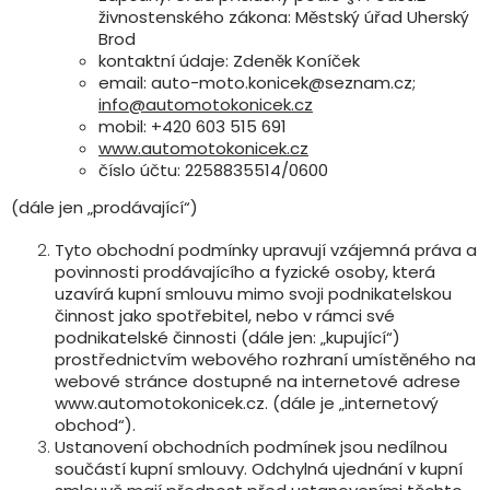
živnostenského zákona: Městský úřad Uherský
Brod
kontaktní údaje: Zdeněk Koníček
email: auto-moto.konicek@seznam.cz;
info@automotokonicek.cz
mobil: +420 603 515 691
www.automotokonicek.cz
číslo účtu: 2258835514/0600
(dále jen „prodávající“)
Tyto obchodní podmínky upravují vzájemná práva a
povinnosti prodávajícího a fyzické osoby, která
uzavírá kupní smlouvu mimo svoji podnikatelskou
činnost jako spotřebitel, nebo v rámci své
podnikatelské činnosti (dále jen: „kupující“)
prostřednictvím webového rozhraní umístěného na
webové stránce dostupné na internetové adrese
www.automotokonicek.cz. (dále je „internetový
obchod“).
Ustanovení obchodních podmínek jsou nedílnou
součástí kupní smlouvy. Odchylná ujednání v kupní