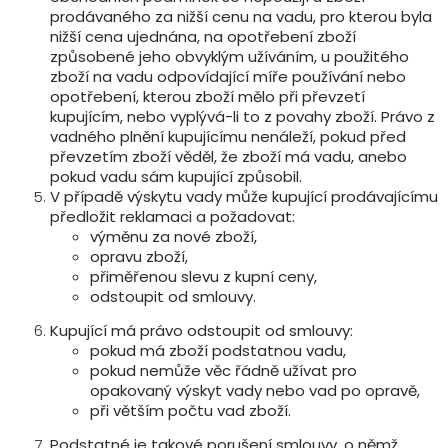
prodávaného za nižší cenu na vadu, pro kterou byla
nižší cena ujednána, na opotřebení zboží
způsobené jeho obvyklým užíváním, u použitého
zboží na vadu odpovídající míře používání nebo
opotřebení, kterou zboží mělo při převzetí
kupujícím, nebo vyplývá-li to z povahy zboží. Právo z
vadného plnění kupujícímu nenáleží, pokud před
převzetím zboží věděl, že zboží má vadu, anebo
pokud vadu sám kupující způsobil.
V případě výskytu vady může kupující prodávajícímu
předložit reklamaci a požadovat:
výměnu za nové zboží,
opravu zboží,
přiměřenou slevu z kupní ceny,
odstoupit od smlouvy.
Kupující má právo odstoupit od smlouvy:
pokud má zboží podstatnou vadu,
pokud nemůže věc řádně užívat pro
opakovaný výskyt vady nebo vad po opravě,
při větším počtu vad zboží.
Podstatné je takové porušení smlouvy, o němž