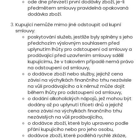
ode dne převzetí první dodávky zboží, je-li
předmětem smlouvy pravidelná opakovaná
dodávka zboží.
Kupující nemůže mimo jiné odstoupit od kupní
smlouvy:
poskytování služeb, jestliže byly splněny s jeho
předchozím výslovným souhlasem před
uplynutím lhůty pro odstoupení od smlouvy a
prodávající před uzavřením smlouvy sdělil
kupujícímu, že v takovém případě nemá právo
na odstoupení od smlouvy,
o dodávce zboží nebo služby, jejichž cena
závisí na výchylkách finančního trhu nezávisle
na vůli prodávajícího a k němuž může dojít
během lhůty pro odstoupení od smlouvy,
o dodání alkoholických nápojů, jež mohou být
dodány až po uplynutí třiceti dnů a jejichž
cena závisí na výchylkách finančního trhu
nezávislých na vůli prodávajícího,
o dodávce zboží, které bylo upraveno podle
přání kupujícího nebo pro jeho osobu,
dodávce zboží, které podléhá rychlé zkáze,