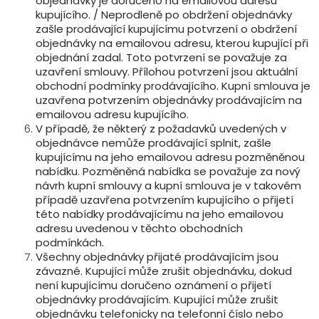
objednávky je doručeno na emailovou adresu
kupujícího. / Neprodleně po obdržení objednávky
zašle prodávající kupujícímu potvrzení o obdržení
objednávky na emailovou adresu, kterou kupující při
objednání zadal. Toto potvrzení se považuje za
uzavření smlouvy. Přílohou potvrzení jsou aktuální
obchodní podmínky prodávajícího. Kupní smlouva je
uzavřena potvrzením objednávky prodávajícím na
emailovou adresu kupujícího.
V případě, že některý z požadavků uvedených v
objednávce nemůže prodávající splnit, zašle
kupujícímu na jeho emailovou adresu pozměněnou
nabídku. Pozměněná nabídka se považuje za nový
návrh kupní smlouvy a kupní smlouva je v takovém
případě uzavřena potvrzením kupujícího o přijetí
této nabídky prodávajícímu na jeho emailovou
adresu uvedenou v těchto obchodních
podmínkách.
Všechny objednávky přijaté prodávajícím jsou
závazné. Kupující může zrušit objednávku, dokud
není kupujícímu doručeno oznámení o přijetí
objednávky prodávajícím. Kupující může zrušit
objednávku telefonicky na telefonní číslo nebo