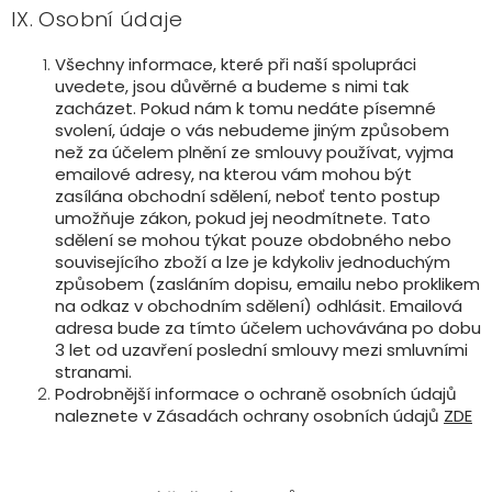
IX. Osobní údaje
Všechny informace, které při naší spolupráci
uvedete, jsou důvěrné a budeme s nimi tak
zacházet. Pokud nám k tomu nedáte písemné
svolení, údaje o vás nebudeme jiným způsobem
než za účelem plnění ze smlouvy používat, vyjma
emailové adresy, na kterou vám mohou být
zasílána obchodní sdělení, neboť tento postup
umožňuje zákon, pokud jej neodmítnete. Tato
sdělení se mohou týkat pouze obdobného nebo
souvisejícího zboží a lze je kdykoliv jednoduchým
způsobem (zasláním dopisu, emailu nebo proklikem
na odkaz v obchodním sdělení) odhlásit. Emailová
adresa bude za tímto účelem uchovávána po dobu
3 let od uzavření poslední smlouvy mezi smluvními
stranami.
Podrobnější informace o ochraně osobních údajů
naleznete v Zásadách ochrany osobních údajů
ZDE