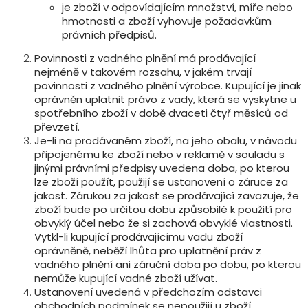
je zboží v odpovídajícím množství, míře nebo
hmotnosti a zboží vyhovuje požadavkům
právních předpisů.
Povinnosti z vadného plnění má prodávající
nejméně v takovém rozsahu, v jakém trvají
povinnosti z vadného plnění výrobce. Kupující je jinak
oprávněn uplatnit právo z vady, která se vyskytne u
spotřebního zboží v době dvaceti čtyř měsíců od
převzetí.
Je-li na prodávaném zboží, na jeho obalu, v návodu
připojenému ke zboží nebo v reklamě v souladu s
jinými právními předpisy uvedena doba, po kterou
lze zboží použít, použijí se ustanovení o záruce za
jakost. Zárukou za jakost se prodávající zavazuje, že
zboží bude po určitou dobu způsobilé k použití pro
obvyklý účel nebo že si zachová obvyklé vlastnosti.
Vytkl-li kupující prodávajícímu vadu zboží
oprávněně, neběží lhůta pro uplatnění práv z
vadného plnění ani záruční doba po dobu, po kterou
nemůže kupující vadné zboží užívat.
Ustanovení uvedená v předchozím odstavci
obchodních podmínek se nepoužijí u zboží