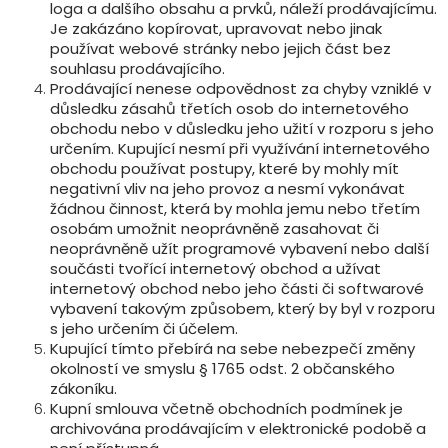
loga a dalšího obsahu a prvků, náleží prodávajícímu.
Je zakázáno kopírovat, upravovat nebo jinak
používat webové stránky nebo jejich část bez
souhlasu prodávajícího.
Prodávající nenese odpovědnost za chyby vzniklé v
důsledku zásahů třetích osob do internetového
obchodu nebo v důsledku jeho užití v rozporu s jeho
určením. Kupující nesmí při využívání internetového
obchodu používat postupy, které by mohly mít
negativní vliv na jeho provoz a nesmí vykonávat
žádnou činnost, která by mohla jemu nebo třetím
osobám umožnit neoprávněně zasahovat či
neoprávněně užít programové vybavení nebo další
součásti tvořící internetový obchod a užívat
internetový obchod nebo jeho části či softwarové
vybavení takovým způsobem, který by byl v rozporu
s jeho určením či účelem.
Kupující tímto přebírá na sebe nebezpečí změny
okolností ve smyslu § 1765 odst. 2 občanského
zákoníku.
Kupní smlouva včetně obchodních podmínek je
archivována prodávajícím v elektronické podobě a