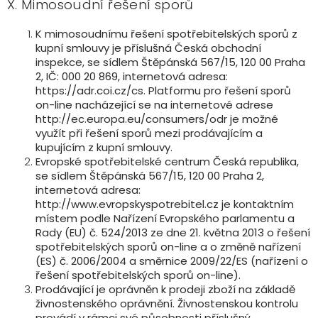
X. Mimosoudní řešení sporů
K mimosoudnímu řešení spotřebitelských sporů z
kupní smlouvy je příslušná Česká obchodní
inspekce, se sídlem Štěpánská 567/15, 120 00 Praha
2, IČ: 000 20 869, internetová adresa:
https://adr.coi.cz/cs. Platformu pro řešení sporů
on-line nacházející se na internetové adrese
http://ec.europa.eu/consumers/odr je možné
využít při řešení sporů mezi prodávajícím a
kupujícím z kupní smlouvy.
Evropské spotřebitelské centrum Česká republika,
se sídlem Štěpánská 567/15, 120 00 Praha 2,
internetová adresa:
http://www.evropskyspotrebitel.cz je kontaktním
místem podle Nařízení Evropského parlamentu a
Rady (EU) č. 524/2013 ze dne 21. května 2013 o řešení
spotřebitelských sporů on-line a o změně nařízení
(ES) č. 2006/2004 a směrnice 2009/22/ES (nařízení o
řešení spotřebitelských sporů on-line).
Prodávající je oprávněn k prodeji zboží na základě
živnostenského oprávnění. Živnostenskou kontrolu
provádí v rámci své působnosti příslušný