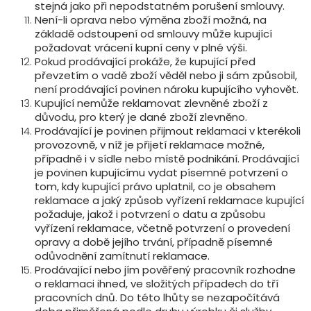
stejná jako při nepodstatném porušení smlouvy.
Není-li oprava nebo výměna zboží možná, na
základě odstoupení od smlouvy může kupující
požadovat vrácení kupní ceny v plné výši.
Pokud prodávající prokáže, že kupující před
převzetím o vadě zboží věděl nebo ji sám způsobil,
není prodávající povinen nároku kupujícího vyhovět.
Kupující nemůže reklamovat zlevněné zboží z
důvodu, pro který je dané zboží zlevněno.
Prodávající je povinen přijmout reklamaci v kterékoli
provozovně, v níž je přijetí reklamace možné,
případně i v sídle nebo místě podnikání. Prodávající
je povinen kupujícímu vydat písemné potvrzení o
tom, kdy kupující právo uplatnil, co je obsahem
reklamace a jaký způsob vyřízení reklamace kupující
požaduje, jakož i potvrzení o datu a způsobu
vyřízení reklamace, včetně potvrzení o provedení
opravy a době jejího trvání, případně písemné
odůvodnění zamítnutí reklamace.
Prodávající nebo jím pověřený pracovník rozhodne
o reklamaci ihned, ve složitých případech do tří
pracovních dnů. Do této lhůty se nezapočítává