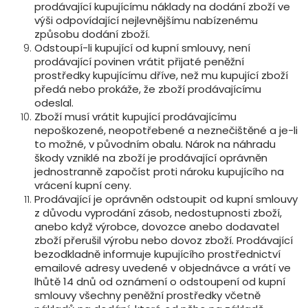
prodávající kupujícímu náklady na dodání zboží ve
výši odpovídající nejlevnějšímu nabízenému
způsobu dodání zboží.
Odstoupí-li kupující od kupní smlouvy, není
prodávající povinen vrátit přijaté peněžní
prostředky kupujícímu dříve, než mu kupující zboží
předá nebo prokáže, že zboží prodávajícímu
odeslal.
Zboží musí vrátit kupující prodávajícímu
nepoškozené, neopotřebené a neznečištěné a je-li
to možné, v původním obalu. Nárok na náhradu
škody vzniklé na zboží je prodávající oprávněn
jednostranně započíst proti nároku kupujícího na
vrácení kupní ceny.
Prodávající je oprávněn odstoupit od kupní smlouvy
z důvodu vyprodání zásob, nedostupnosti zboží,
anebo když výrobce, dovozce anebo dodavatel
zboží přerušil výrobu nebo dovoz zboží. Prodávající
bezodkladně informuje kupujícího prostřednictví
emailové adresy uvedené v objednávce a vrátí ve
lhůtě 14 dnů od oznámení o odstoupení od kupní
smlouvy všechny peněžní prostředky včetně