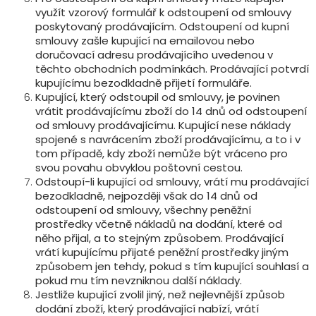
využít vzorový formulář k odstoupení od smlouvy
poskytovaný prodávajícím. Odstoupení od kupní
smlouvy zašle kupující na emailovou nebo
doručovací adresu prodávajícího uvedenou v
těchto obchodních podmínkách. Prodávající potvrdí
kupujícímu bezodkladně přijetí formuláře.
Kupující, který odstoupil od smlouvy, je povinen
vrátit prodávajícímu zboží do 14 dnů od odstoupení
od smlouvy prodávajícímu. Kupující nese náklady
spojené s navrácením zboží prodávajícímu, a to i v
tom případě, kdy zboží nemůže být vráceno pro
svou povahu obvyklou poštovní cestou.
Odstoupí-li kupující od smlouvy, vrátí mu prodávající
bezodkladně, nejpozději však do 14 dnů od
odstoupení od smlouvy, všechny peněžní
prostředky včetně nákladů na dodání, které od
něho přijal, a to stejným způsobem. Prodávající
vrátí kupujícímu přijaté peněžní prostředky jiným
způsobem jen tehdy, pokud s tím kupující souhlasí a
pokud mu tím nevzniknou další náklady.
Jestliže kupující zvolil jiný, než nejlevnější způsob
dodání zboží, který prodávající nabízí, vrátí