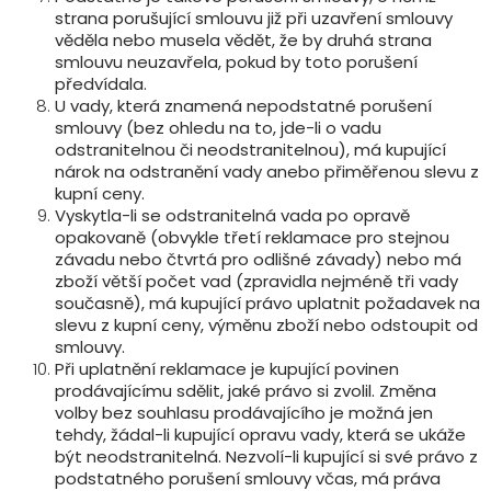
strana porušující smlouvu již při uzavření smlouvy
věděla nebo musela vědět, že by druhá strana
smlouvu neuzavřela, pokud by toto porušení
předvídala.
U vady, která znamená nepodstatné porušení
smlouvy (bez ohledu na to, jde-li o vadu
odstranitelnou či neodstranitelnou), má kupující
nárok na odstranění vady anebo přiměřenou slevu z
kupní ceny.
Vyskytla-li se odstranitelná vada po opravě
opakovaně (obvykle třetí reklamace pro stejnou
závadu nebo čtvrtá pro odlišné závady) nebo má
zboží větší počet vad (zpravidla nejméně tři vady
současně), má kupující právo uplatnit požadavek na
slevu z kupní ceny, výměnu zboží nebo odstoupit od
smlouvy.
Při uplatnění reklamace je kupující povinen
prodávajícímu sdělit, jaké právo si zvolil. Změna
volby bez souhlasu prodávajícího je možná jen
tehdy, žádal-li kupující opravu vady, která se ukáže
být neodstranitelná. Nezvolí-li kupující si své právo z
podstatného porušení smlouvy včas, má práva