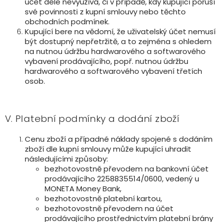
účet déle nevyužívá, či v případě, kdy kupující poruší
své povinnosti z kupní smlouvy nebo těchto
obchodních podmínek.
Kupující bere na vědomí, že uživatelský účet nemusí
být dostupný nepřetržitě, a to zejména s ohledem
na nutnou údržbu hardwarového a softwarového
vybavení prodávajícího, popř. nutnou údržbu
hardwarového a softwarového vybavení třetích
osob.
V. Platební podmínky a dodání zboží
Cenu zboží a případné náklady spojené s dodáním
zboží dle kupní smlouvy může kupující uhradit
následujícími způsoby:
bezhotovostně převodem na bankovní účet
prodávajícího 2258835514/0600, vedený u
MONETA Money Bank,
bezhotovostně platební kartou,
bezhotovostně převodem na účet
prodávajícího prostřednictvím platební brány