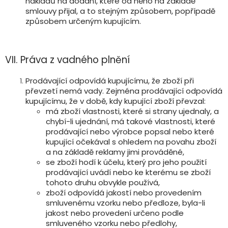
nákladů na dodání, které od něho na základě
smlouvy přijal, a to stejným způsobem, popřípadě
způsobem určeným kupujícím.
VII. Práva z vadného plnění
Prodávající odpovídá kupujícímu, že zboží při
převzetí nemá vady. Zejména prodávající odpovídá
kupujícímu, že v době, kdy kupující zboží převzal:
má zboží vlastnosti, které si strany ujednaly, a
chybí-li ujednání, má takové vlastnosti, které
prodávající nebo výrobce popsal nebo které
kupující očekával s ohledem na povahu zboží
a na základě reklamy jimi prováděné,
se zboží hodí k účelu, který pro jeho použití
prodávající uvádí nebo ke kterému se zboží
tohoto druhu obvykle používá,
zboží odpovídá jakostí nebo provedením
smluvenému vzorku nebo předloze, byla-li
jakost nebo provedení určeno podle
smluveného vzorku nebo předlohy,