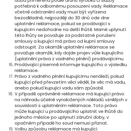
doba přiměřená podle druhu výrobku či služby
potřebná k odbornému posouzení vady. Reklamace
včetně odstranění vady musí být vyřízena
bezodkladně, nejpozději do 30 dnů ode dne
uplatnění reklamace, pokud se prodávající s
kupujícím nedohodne na delší lhůtě. Marné uplynutí
této lhůty se považuje za podstatné porušení
smlouvy a kupující má právo od kupní smlouvy
odstoupit. Za okamžik uplatnění reklamace se
považuje okamžik, kdy dojde projev vůle kupujícího
(uplatnění práva z vadného plnění) prodávajícímu.
Prodávající písemně informuje kupujícího o výsledku
reklamace.
Právo z vadného plnění kupujícímu nenáleží, pokud
kupující před převzetím věci věděl, že věc má vadu,
anebo pokud kupující vadu sám způsobil.
V případě oprávněné reklamace má kupující právo
na náhradu účelně vynaložených nákladů vzniklých v
souvislosti s uplatněním reklamace. Toto právo
může kupující u prodávajícího uplatnit ve lhůtě do
jednoho měsíce po uplynutí záruční doby, v
opačném případě ho soud nemusí přiznat.
Volbu způsobu reklamace má kupující.