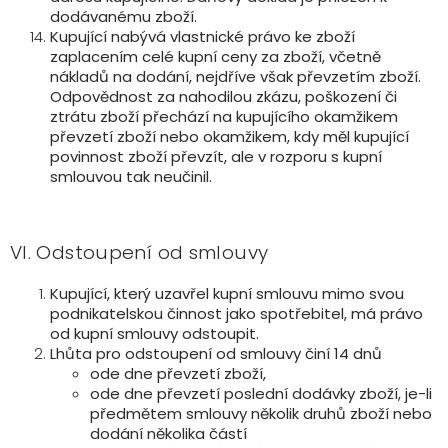
dodávanému zboží.
Kupující nabývá vlastnické právo ke zboží
zaplacením celé kupní ceny za zboží, včetně
nákladů na dodání, nejdříve však převzetím zboží.
Odpovědnost za nahodilou zkázu, poškození či
ztrátu zboží přechází na kupujícího okamžikem
převzetí zboží nebo okamžikem, kdy měl kupující
povinnost zboží převzít, ale v rozporu s kupní
smlouvou tak neučinil.
VI. Odstoupení od smlouvy
Kupující, který uzavřel kupní smlouvu mimo svou
podnikatelskou činnost jako spotřebitel, má právo
od kupní smlouvy odstoupit.
Lhůta pro odstoupení od smlouvy činí 14 dnů
ode dne převzetí zboží,
ode dne převzetí poslední dodávky zboží, je-li
předmětem smlouvy několik druhů zboží nebo
dodání několika částí