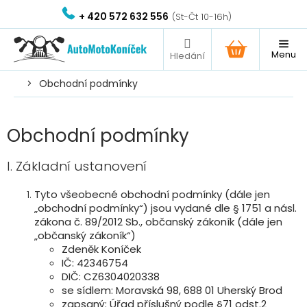
Přejít
+ 420 572 632 556
na
obsah
NÁKUPNÍ
KOŠÍK
Obchodní podmínky
Obchodní podmínky
I. Základní ustanovení
Tyto všeobecné obchodní podmínky (dále jen
„obchodní podmínky“) jsou vydané dle § 1751 a násl.
zákona č. 89/2012 Sb., občanský zákoník (dále jen
„občanský zákoník“)
Zdeněk Koníček
IČ: 42346754
DIČ: CZ6304020338
se sídlem: Moravská 98, 688 01 Uherský Brod
zapsaný: Úřad příslušný podle §71 odst.2