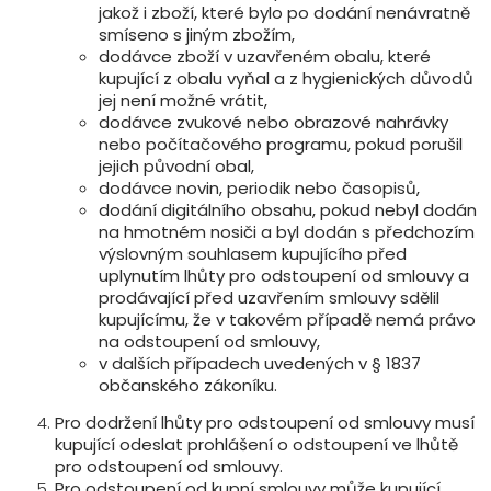
jakož i zboží, které bylo po dodání nenávratně
smíseno s jiným zbožím,
dodávce zboží v uzavřeném obalu, které
kupující z obalu vyňal a z hygienických důvodů
jej není možné vrátit,
dodávce zvukové nebo obrazové nahrávky
nebo počítačového programu, pokud porušil
jejich původní obal,
dodávce novin, periodik nebo časopisů,
dodání digitálního obsahu, pokud nebyl dodán
na hmotném nosiči a byl dodán s předchozím
výslovným souhlasem kupujícího před
uplynutím lhůty pro odstoupení od smlouvy a
prodávající před uzavřením smlouvy sdělil
kupujícímu, že v takovém případě nemá právo
na odstoupení od smlouvy,
v dalších případech uvedených v § 1837
občanského zákoníku.
Pro dodržení lhůty pro odstoupení od smlouvy musí
kupující odeslat prohlášení o odstoupení ve lhůtě
pro odstoupení od smlouvy.
Pro odstoupení od kupní smlouvy může kupující