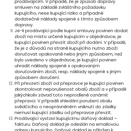
prodávajícím. V případě, že je způsob dopravy
smluven na základě zvláštního požadavku
kupujícího, nese kupující riziko a případné
dodatečné náklady spojené s tímto způsobem
dopravy.
Je-li prodávající podle kupní smlouvy povinen dodat
zboží na místo určené kupujícím v objednávce, je
kupující povinen převzít zboží při dodání. V případě,
že je z důvodů na straně kupujícího nutno zboží
doručovat opakovaně nebo jiným způsobem, než
bylo uvedeno v objednávce, je kupující povinen
uhradit náklady spojené s opakovaným
doručováním zboží, resp. náklady spojené s jiným
způsobem doručení.
Při převzetí zboží od přepravce je kupující povinen
zkontrolovat neporušenost obalů zboží a v případě
jakýchkoliv závad toto neprodleně oznámit
přepravci. V případě shledání porušení obalu
svědčícího o neoprávněném vniknutí do zásilky
nemusí kupující zásilku od přepravce převzít.
Prodávající vystaví kupujícímu daňový doklad –
fakturu. Daňový doklad je odeslán na emailovou
adresu kupujícího. Daňový doklad je přiložen k