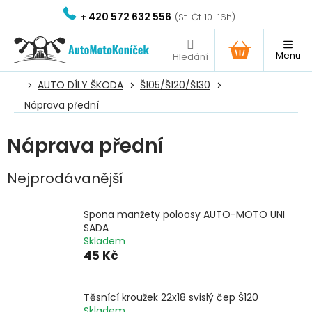
Přejít
+ 420 572 632 556
na
obsah
NÁKUPNÍ
KOŠÍK
AUTO DÍLY ŠKODA
Š105/Š120/Š130
Náprava přední
Náprava přední
Nejprodávanější
Spona manžety poloosy AUTO-MOTO UNI
SADA
Skladem
45 Kč
Těsnící kroužek 22x18 svislý čep Š120
Skladem