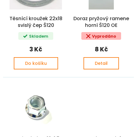
r
t
o
ů
d
Těsnící kroužek 22x18
Doraz pryžový ramene
u
svislý čep Š120
horní Š120 OE
k
t
Skladem
Vyprodáno
ů
3 Kč
8 Kč
Do košíku
Detail