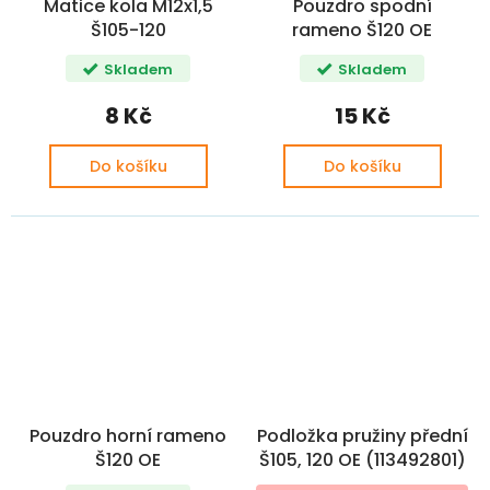
Matice kola M12x1,5
Pouzdro spodní
Š105-120
rameno Š120 OE
Skladem
Skladem
8 Kč
15 Kč
Do košíku
Do košíku
Pouzdro horní rameno
Podložka pružiny přední
Š120 OE
Š105, 120 OE (113492801)