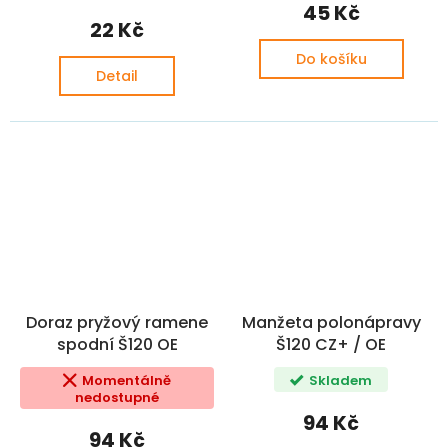
45 Kč
22 Kč
Do košíku
Detail
Doraz pryžový ramene
Manžeta polonápravy
spodní Š120 OE
Š120 CZ+ / OE
Momentálně
Skladem
nedostupné
94 Kč
94 Kč