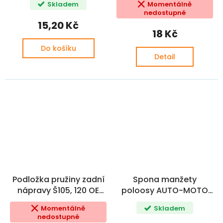
Skladem
Momentálně
nedostupné
15,20 Kč
18 Kč
Do košíku
Detail
Podložka pružiny zadní
Spona manžety
nápravy Š105, 120 OE
poloosy AUTO-MOTO
(110392800 )
UNI SADA
Momentálně
Skladem
nedostupné