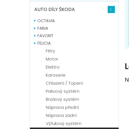
n
í
AUTO DÍLY ŠKODA
p
a
OCTAVIA
n
FABIA
e
FAVORIT
l
FELICIA
Filtry
Motor
L
Elektro
Karoserie
N
Chlazení / Topení
Palivový systém
Brzdový systém
Náprava přední
Náprava zadní
Výfukový systém