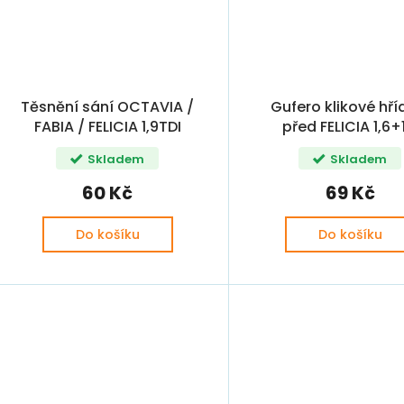
Těsnění sání OCTAVIA /
Gufero klikové hří
FABIA / FELICIA 1,9TDI
před FELICIA 1,6+
32x47x10 (0261030
Skladem
Skladem
028103085, 068103
068103085H)
60 Kč
69 Kč
Do košíku
Do košíku