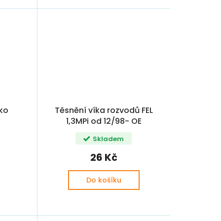
ko
Těsnění víka rozvodů FEL
1,3MPi od 12/98- OE
IA CZ
(047103161B, 047103161C)
Skladem
26 Kč
Do košíku