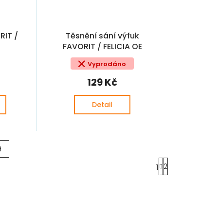
RIT /
Těsnění sání výfuk
FAVORIT / FELICIA OE
Vyprodáno
129 Kč
Detail
H
S
2
1
t
r
á
n
k
o