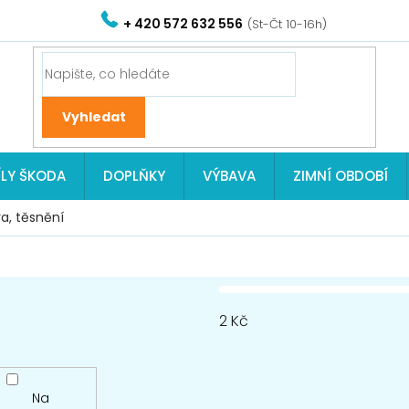
+ 420 572 632 556
ÍLY ŠKODA
DOPLŇKY
VÝBAVA
ZIMNÍ OBDOBÍ
ra, těsnění
2
Kč
Na