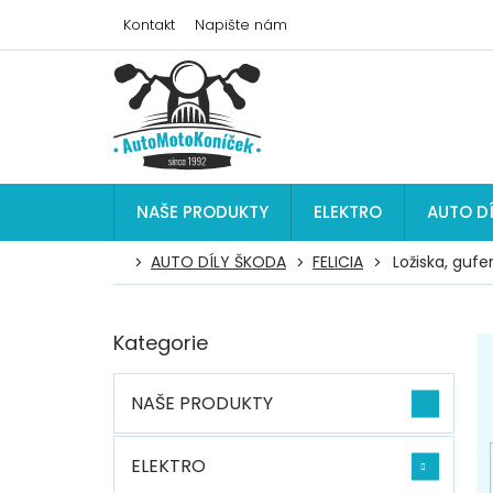
Přejít
Kontakt
Napište nám
na
obsah
NAŠE PRODUKTY
ELEKTRO
AUTO D
AUTO DÍLY ŠKODA
FELICIA
Ložiska, gufe
P
Kategorie
Přeskočit
o
kategorie
s
t
NAŠE PRODUKTY
r
a
n
ELEKTRO