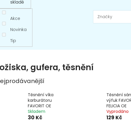
skladě
Značky
Akce
Novinka
Tip
ožiska, gufera, těsnění
ejprodávanější
Těsnění víka
Těsnění sán
karburátoru
výfuk FAVOR
FAVORIT OE
FELICIA OE
Skladem
Vyprodáno
30 Kč
129 Kč