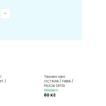
í
Těsnění sání
IT /
OCTAVIA / FABIA /
FELICIA 1,9TDI
Skladem
60 Kč