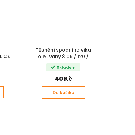
u
Těsnění spodního víka
L CZ
olej. vany Š105 / 120 /
FAVORIT / FELICIA
Skladem
850,
40 Kč
Do košíku