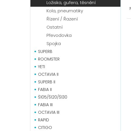
Ř
Ložiska, gufera, těsnění
a
Kola, pneumatiky
z
Řízení / Řazení
e
V
n
ý
Ostatní
í
p
Převodovka
p
i
Spojka
r
s
SUPERB
o
p
d
r
ROOMSTER
u
o
YETI
k
d
OCTAVIA II
t
u
SUPERB II
ů
k
FABIA II
t
Š105/Š120/Š130
ů
FABIA III
OCTAVIA III
RAPID
CITIGO