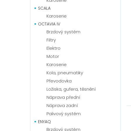
Karoserie
SCALA
Karoserie
OCTAVIA IV
Brzdový systém
Filtry
Elektro
Motor
Karoserie
Kola, pneumatiky
Převodovka
Ložiska, gufera, těsnění
Náprava přední
Náprava zadní
Palivový systém
ENYAQ
Brzdový systém