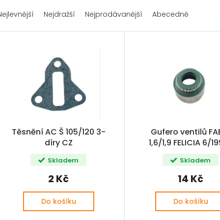
Nejlevnější
Nejdražší
Nejprodávanější
Abecedně
Těsnění AC Š 105/120 3-
Gufero ventilů FA
díry CZ
1,6/1,9 FELICIA 6/1
SUPERB II 1,9/2,0 7
Skladem
Skladem
(027109675)
2 Kč
14 Kč
Do košíku
Do košíku