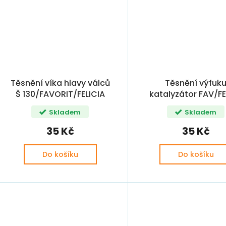
Těsnění víka hlavy válců
Těsnění výfuk
Š 130/FAVORIT/FELICIA
katalyzátor FAV/FE
1,3/FABIA 1,4MPI
(6U0253232,
Skladem
Skladem
005407420, 114690
115690850)
35 Kč
35 Kč
Do košíku
Do košíku