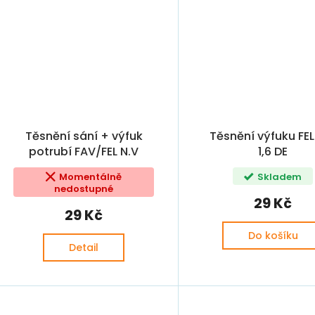
Těsnění sání + výfuk
Těsnění výfuku FEL
potrubí FAV/FEL N.V
1,6 DE
(047129717A, 115095840,
Momentálně
Skladem
114095840)
nedostupné
29 Kč
29 Kč
Do košíku
Detail