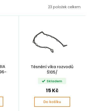
23
položek celkem
BIA
Těsnění víka rozvodů
996-
Š105/
mm D+
Š120/FAVORIT/FELICIA OE
Skladem
(047103161, 005401667,
110092851, 113092850,
15 Kč
115090850, 115090851 )
Do košíku