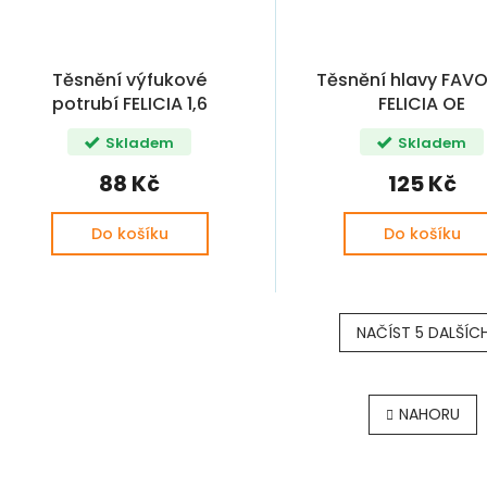
Těsnění výfukové
Těsnění hlavy FAVO
potrubí FELICIA 1,6
FELICIA OE
(032253039E)
Skladem
Skladem
88 Kč
125 Kč
Do košíku
Do košíku
NAČÍST 5 DALŠÍC
O
v
NAHORU
l
á
d
a