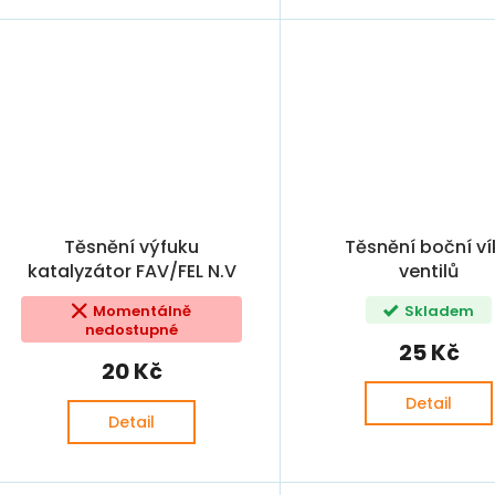
Těsnění výfuku
Těsnění boční ví
katalyzátor FAV/FEL N.V
ventilů
(6U0253232,
Š120/FAVORIT/FELIC
Momentálně
Skladem
005407420, 114690850,
nedostupné
115690850)
25 Kč
20 Kč
Detail
Detail