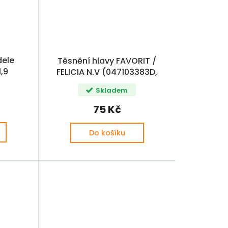
dele
Těsnění hlavy FAVORIT /
1,9
FELICIA N.V (047103383D,
85F,
005407456, 114092854,
Skladem
085A,
115092840, 115092841)
75 Kč
Do košíku