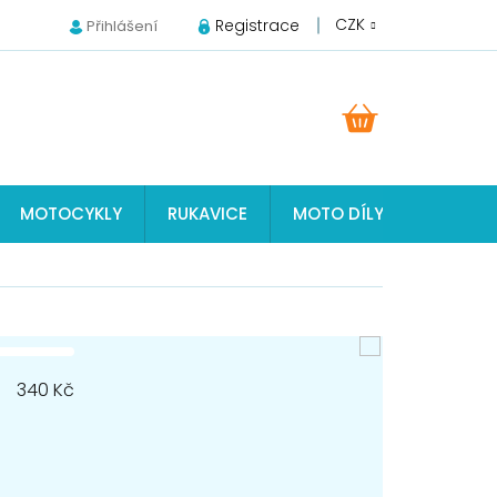
CZK
Registrace
Přihlášení
NÁKUPNÍ
KOŠÍK
MOTOCYKLY
RUKAVICE
MOTO DÍLY JAWA, ČZ, S
340
Kč