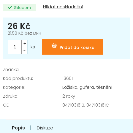
Skladem
26 Kč
21,50 Kč bez DPH
Měrná
cena:
ks
Přidat do košíku
Značka:
Kód produktu:
13601
Kategorie
:
Ložiska, gufera, těsnění
Záruka
:
2 roky
OE
:
047103161B, 047103161C
Popis
Diskuze