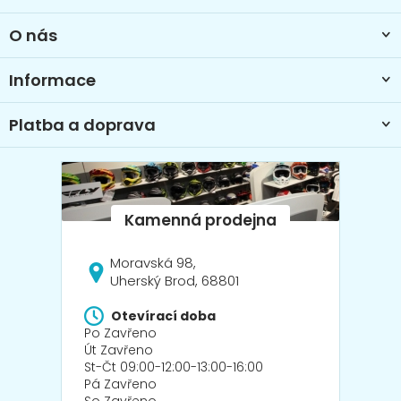
a
t
O nás
í
Informace
Platba a doprava
Moravská 98,
Uherský Brod, 68801
Otevírací doba
Po Zavřeno
Út Zavřeno
St-Čt 09:00-12:00-13:00-16:00
Pá Zavřeno
So Zavřeno