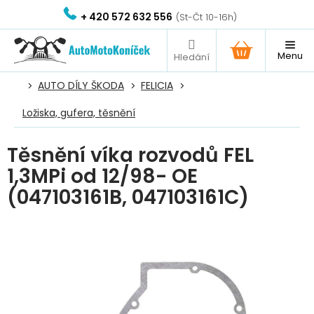
Přejít
+ 420 572 632 556
na
obsah
NÁKUPNÍ
KOŠÍK
AUTO DÍLY ŠKODA
FELICIA
Ložiska, gufera, těsnění
Těsnění víka rozvodů FEL
1,3MPi od 12/98- OE
(047103161B, 047103161C)