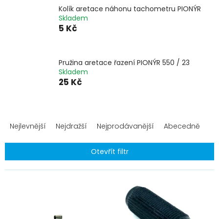
Kolík aretace náhonu tachometru PIONÝR
Skladem
5 Kč
Pružina aretace řazení PIONÝR 550 / 23
Skladem
25 Kč
Ř
a
Nejlevnější
Nejdražší
Nejprodávanější
Abecedně
z
e
Otevřít filtr
n
í
V
p
ý
r
p
o
i
d
s