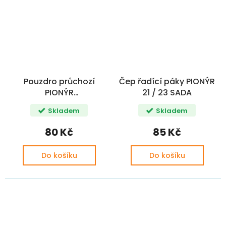
Pouzdro průchozí
Čep řadící páky PIONÝR
PIONÝR
21 / 23 SADA
550/555/20/21/23
Skladem
Skladem
drážky CZ
80 Kč
85 Kč
Do košíku
Do košíku