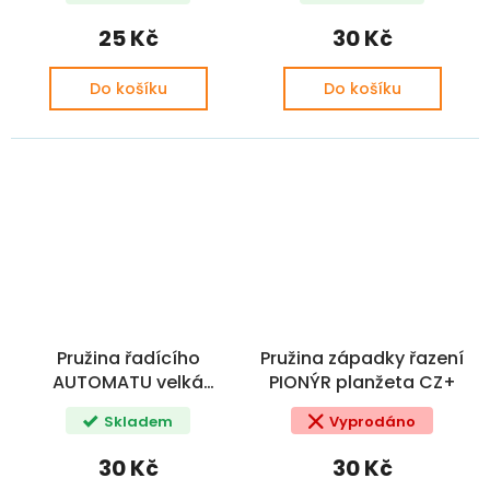
25 Kč
30 Kč
Do košíku
Do košíku
Pružina řadícího
Pružina západky řazení
AUTOMATU velká
PIONÝR planžeta CZ+
aretační PIONÝR
Skladem
Vyprodáno
30 Kč
30 Kč