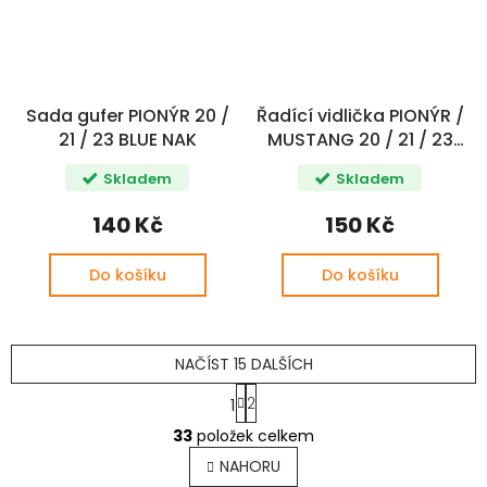
Sada gufer PIONÝR 20 /
Řadící vidlička PIONÝR /
21 / 23 BLUE NAK
MUSTANG 20 / 21 / 23
CZ
Skladem
Skladem
140 Kč
150 Kč
Do košíku
Do košíku
NAČÍST 15 DALŠÍCH
S
2
1
t
O
r
33
položek celkem
v
á
l
n
NAHORU
k
á