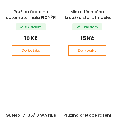
Pružina řadícího
Miska těsnícího
automatu malá PIONÝR
kroužku start. hřídele
PIO CZ
Skladem
Skladem
10 Kč
15 Kč
Do košíku
Do košíku
Gufero 17-35/10 WA NBR
Pružina aretace řazení