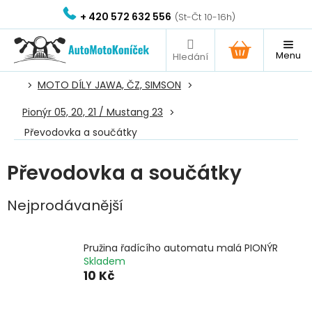
Přejít
+ 420 572 632 556
na
obsah
NÁKUPNÍ
KOŠÍK
MOTO DÍLY JAWA, ČZ, SIMSON
Pionýr 05, 20, 21 / Mustang 23
Převodovka a součátky
Převodovka a součátky
Nejprodávanější
Pružina řadícího automatu malá PIONÝR
Skladem
10 Kč