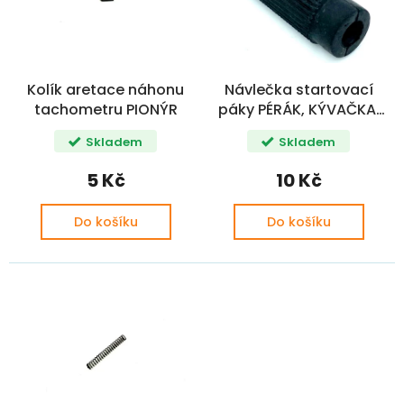
u
p
k
r
t
o
ů
d
Kolík aretace náhonu
Návlečka startovací
u
tachometru PIONÝR
páky PÉRÁK, KÝVAČKA,
k
PIONÝR CZ+
t
Skladem
Skladem
ů
5 Kč
10 Kč
Do košíku
Do košíku