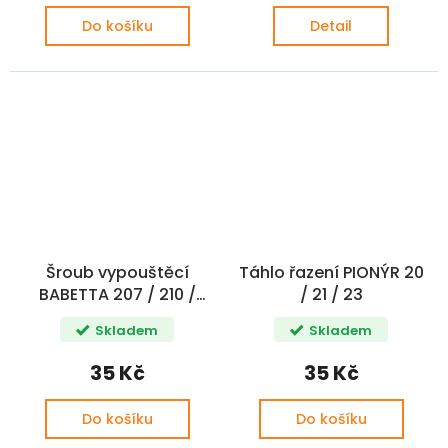
Do košíku
Detail
Šroub vypouštěcí
Táhlo řazení PIONÝR 20
BABETTA 207 / 210 /
/ 21 / 23
dorazu AUTOMAT
Skladem
Skladem
řazení PIONÝR
35 Kč
35 Kč
Do košíku
Do košíku