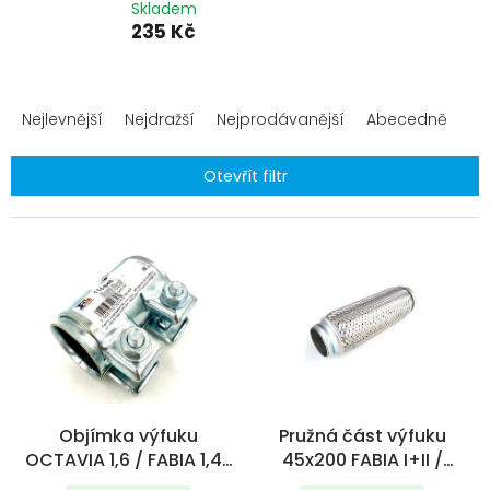
Skladem
235 Kč
Ř
a
Nejlevnější
Nejdražší
Nejprodávanější
Abecedně
z
e
Otevřít filtr
n
í
V
p
ý
r
p
o
i
d
s
u
p
k
r
t
o
ů
d
Objímka výfuku
Pružná část výfuku
u
OCTAVIA 1,6 / FABIA 1,4-
45x200 FABIA I+II /
k
1,9TDI
ROOMSTER PL