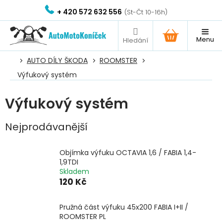
Přejít
+ 420 572 632 556
na
obsah
NÁKUPNÍ
KOŠÍK
AUTO DÍLY ŠKODA
ROOMSTER
Výfukový systém
Výfukový systém
Nejprodávanější
Objímka výfuku OCTAVIA 1,6 / FABIA 1,4-
1,9TDI
Skladem
120 Kč
Pružná část výfuku 45x200 FABIA I+II /
ROOMSTER PL