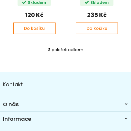
t
Skladem
Skladem
ů
120 Kč
235 Kč
Do košíku
Do košíku
2
položek celkem
O
v
l
á
Z
d
a
á
Kontakt
c
p
í
a
p
t
r
O nás
í
v
k
Informace
y
v
ý