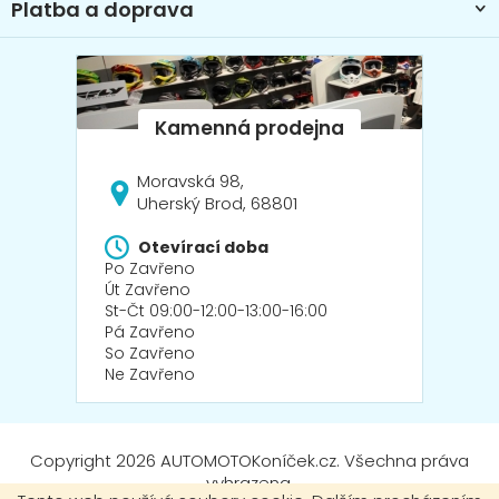
Platba a doprava
p
i
s
u
Moravská 98,
Uherský Brod, 68801
Otevírací doba
Po Zavřeno
Út Zavřeno
St-Čt 09:00-12:00-13:00-16:00
Pá Zavřeno
So Zavřeno
Ne Zavřeno
Copyright 2026
AUTOMOTOKoníček.cz
. Všechna práva
vyhrazena.