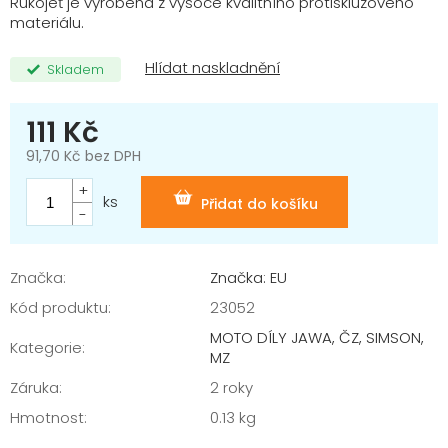
Rukojeť je vyrobena z vysoce kvalitního protiskluzového
materiálu.
Skladem
111 Kč
91,70 Kč bez DPH
Měrná
cena:
ks
Přidat do košíku
Značka:
Značka: EU
Kód produktu:
23052
MOTO DÍLY JAWA, ČZ, SIMSON,
Kategorie
:
MZ
Záruka
:
2 roky
Hmotnost
:
0.13 kg