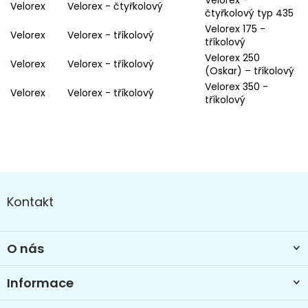
Velorex -
Velorex
Velorex - čtyřkolový
čtyřkolový typ 435
Velorex 175 -
Velorex
Velorex - tříkolový
tříkolový
Velorex 250
Velorex
Velorex - tříkolový
(Oskar) – tříkolový
Velorex 350 -
Velorex
Velorex - tříkolový
tříkolový
Z
á
Kontakt
p
a
t
O nás
í
Informace