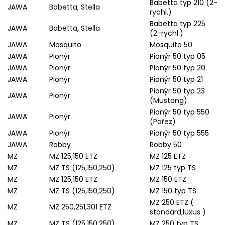
Babetta typ 210 (2-
JAWA
Babetta, Stella
rychl.)
Babetta typ 225
JAWA
Babetta, Stella
(2-rychl.)
JAWA
Mosquito
Mosquito 50
JAWA
Pionýr
Pionýr 50 typ 05
JAWA
Pionýr
Pionýr 50 typ 20
JAWA
Pionýr
Pionýr 50 typ 21
Pionýr 50 typ 23
JAWA
Pionýr
(Mustang)
Pionýr 50 typ 550
JAWA
Pionýr
(Pařez)
JAWA
Pionýr
Pionýr 50 typ 555
JAWA
Robby
Robby 50
MZ
MZ 125,150 ETZ
MZ 125 ETZ
MZ
MZ TS (125,150,250)
MZ 125 typ TS
MZ
MZ 125,150 ETZ
MZ 150 ETZ
MZ
MZ TS (125,150,250)
MZ 150 typ TS
MZ 250 ETZ (
MZ
MZ 250,251,301 ETZ
standard,luxus )
MZ
MZ TS (125,150,250)
MZ 250 typ TS