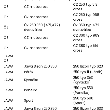
ČZ 250 typ 513
ČZ
ČZ motocross
cross
ČZ 250 typ 968
ČZ
ČZ motocross
cross
ČZ 250,350 (471,472) -
ČZ 350 typ 472 -
ČZ
dvouválec
dvouválec
ČZ 360 typ 969
ČZ
ČZ motocross
cross
ČZ 380 typ 514
ČZ
ČZ motocross
cross
JAWA -
ČZ
JAWA
Jawa Bizon 250,350
250 Bizon typ 623
JAWA
Pérák
250 typ 11 (Pérák)
250 typ 353
JAWA
Kývačka
(Kývačka)
250 typ 559
JAWA
Panelka
(Panelka)
250 typ 590
JAWA
Sport
(Sport)
JAWA
Jawa Bizon 250,350
350 Bizon typ 633