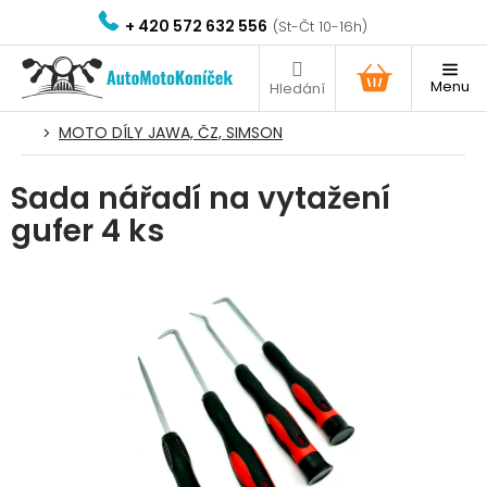
Přejít
+ 420 572 632 556
na
obsah
NÁKUPNÍ
KOŠÍK
MOTO DÍLY JAWA, ČZ, SIMSON
Sada nářadí na vytažení
gufer 4 ks