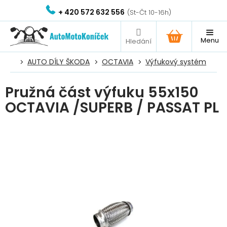
Přejít
+ 420 572 632 556
na
obsah
NÁKUPNÍ
KOŠÍK
AUTO DÍLY ŠKODA
OCTAVIA
Výfukový systém
Pružná část výfuku 55x150
OCTAVIA /SUPERB / PASSAT PL