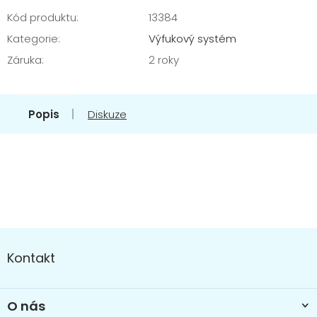
Kód produktu:
13384
Kategorie
:
Výfukový systém
Záruka
:
2 roky
Popis
Diskuze
Z
á
Kontakt
p
a
t
O nás
í