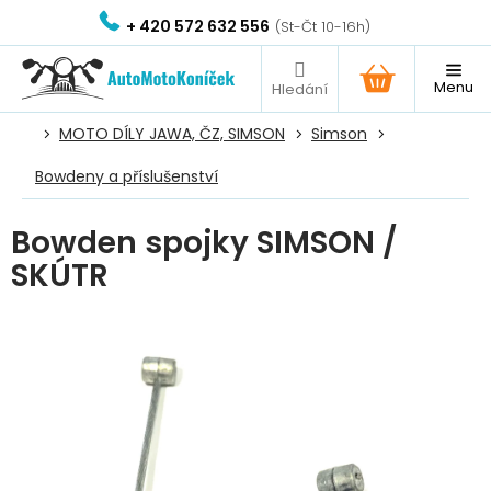
Přejít
+ 420 572 632 556
na
obsah
NÁKUPNÍ
KOŠÍK
MOTO DÍLY JAWA, ČZ, SIMSON
Simson
Bowdeny a příslušenství
Bowden spojky SIMSON /
SKÚTR