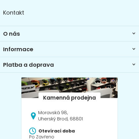
Z
á
Kontakt
p
a
t
O nás
í
Informace
Platba a doprava
Moravská 98,
Uherský Brod, 68801
Otevírací doba
Po Zavřeno