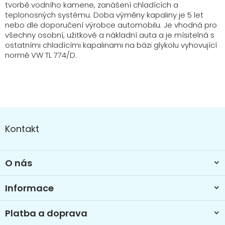
tvorbě vodního kamene, zanášení chladících a
teplonosných systému. Doba výměny kapaliny je 5 let
nebo dle doporučení výrobce automobilu. Je vhodná pro
všechny osobní, užitkové a nákladní auta a je mísitelná s
ostatními chladícími kapalinami na bázi glykolu vyhovující
normě VW TL 774/D.
Z
á
Kontakt
p
a
t
O nás
í
Informace
Platba a doprava