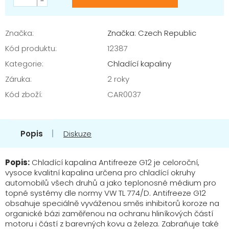
Značka:
Značka: Czech Republic
Kód produktu:
12387
Kategorie
:
Chladící kapaliny
Záruka
:
2 roky
Kód zboží
:
CAR0037
Popis
Diskuze
Popis:
Chladící kapalina Antifreeze G12 je celoroční,
vysoce kvalitní kapalina určena pro chladící okruhy
automobilů všech druhů a jako teplonosné médium pro
topné systémy dle normy VW TL 774/D. Antifreeze G12
obsahuje speciálně vyváženou směs inhibitorů koroze na
organické bázi zaměřenou na ochranu hliníkových částí
motoru i částí z barevných kovu a železa. Zabraňuje také