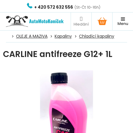
Přejít
+ 420 572 632 556
na
obsah
NÁKUPNÍ
KOŠÍK
OLEJE A MAZIVA
Kapaliny
Chladící kapaliny
CARLINE antifreeze G12+ 1L