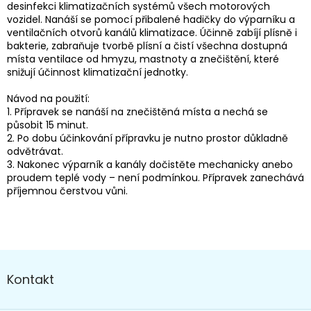
desinfekci klimatizačních systémů všech motorových
vozidel. Nanáší se pomocí přibalené hadičky do výparníku a
ventilačních otvorů kanálů klimatizace. Účinně zabíjí plísně i
bakterie, zabraňuje tvorbě plísní a čistí všechna dostupná
místa ventilace od hmyzu, mastnoty a znečištění, které
snižují účinnost klimatizační jednotky.
Návod na použití:
1. Přípravek se nanáší na znečištěná místa a nechá se
působit 15 minut.
2. Po dobu účinkování přípravku je nutno prostor důkladně
odvětrávat.
3. Nakonec výparník a kanály dočistěte mechanicky anebo
proudem teplé vody – není podmínkou. Přípravek zanechává
příjemnou čerstvou vůni.
Z
á
Kontakt
p
a