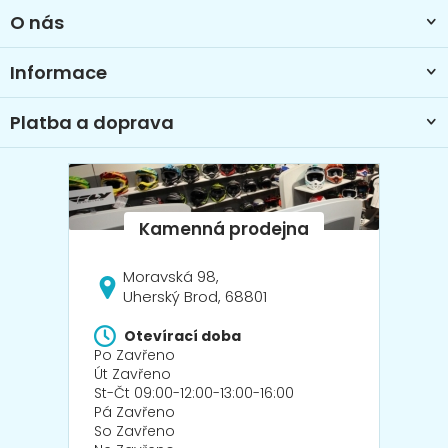
t
O nás
í
Informace
Platba a doprava
Moravská 98,
Uherský Brod, 68801
Otevírací doba
Po Zavřeno
Út Zavřeno
St-Čt 09:00-12:00-13:00-16:00
Pá Zavřeno
So Zavřeno