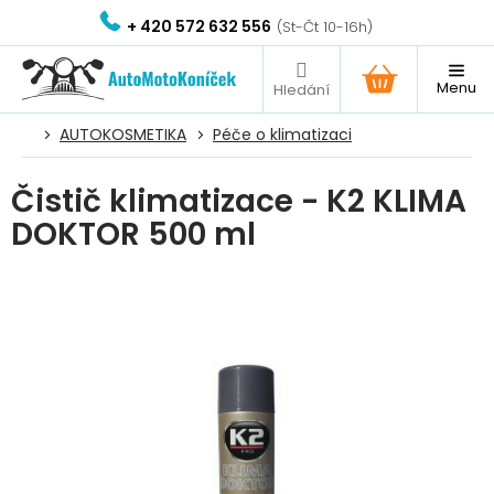
Přejít
+ 420 572 632 556
na
obsah
NÁKUPNÍ
KOŠÍK
AUTOKOSMETIKA
Péče o klimatizaci
Čistič klimatizace - K2 KLIMA
DOKTOR 500 ml