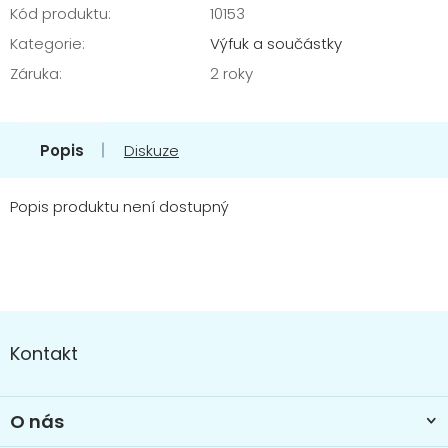
Kód produktu:
10153
Kategorie
:
Výfuk a součástky
Záruka
:
2 roky
Popis
Diskuze
Popis produktu není dostupný
Z
á
Kontakt
p
a
t
O nás
í