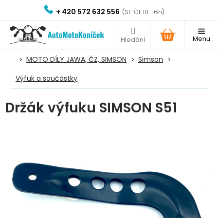
Přejít
+ 420 572 632 556
na
obsah
NÁKUPNÍ
KOŠÍK
MOTO DÍLY JAWA, ČZ, SIMSON
Simson
Výfuk a součástky
Držák výfuku SIMSON S51