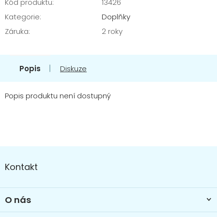
Kód produktu:
13426
Kategorie
:
Doplňky
Záruka
:
2 roky
Popis
Diskuze
Popis produktu není dostupný
Z
á
Kontakt
p
a
t
O nás
í