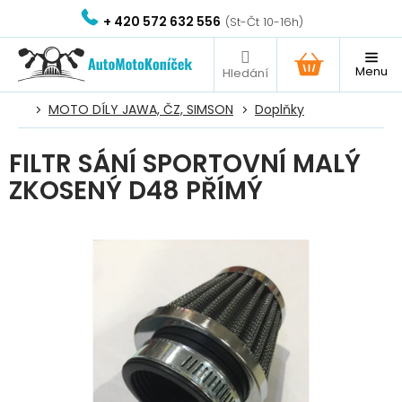
Přejít
+ 420 572 632 556
na
obsah
NÁKUPNÍ
KOŠÍK
MOTO DÍLY JAWA, ČZ, SIMSON
Doplňky
FILTR SÁNÍ SPORTOVNÍ MALÝ
ZKOSENÝ D48 PŘÍMÝ