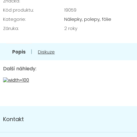
Značka:
Kód produktu:
19059
Kategorie
:
Nálepky, polepy, fólie
Záruka
:
2 roky
Popis
Diskuze
Další náhledy:
Z
á
Kontakt
p
a
t