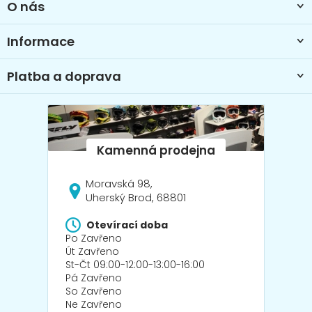
O nás
í
Informace
Platba a doprava
Moravská 98,
Uherský Brod, 68801
Otevírací doba
Po Zavřeno
Út Zavřeno
St-Čt 09:00-12:00-13:00-16:00
Pá Zavřeno
So Zavřeno
Ne Zavřeno