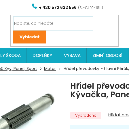
+ 420 572 632 556
ÍLY ŠKODA
DOPLŇKY
VÝBAVA
ZIMNÍ OBDOBÍ
0 Kyv, Panel, Sport
Motor
Hřídel převodovky - hlavní Pérák
Hřídel převodo
Kývačka, Pan
Vyprodáno