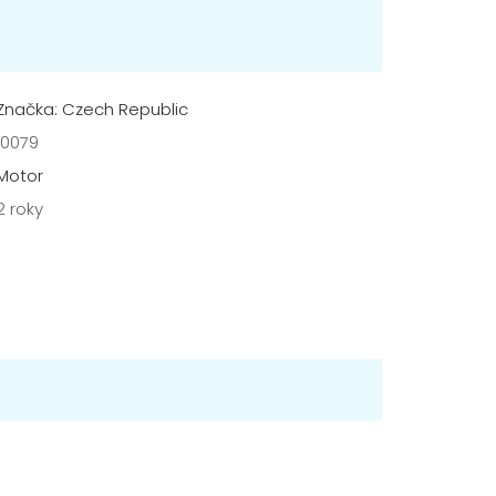
Značka: Czech Republic
10079
Motor
2 roky