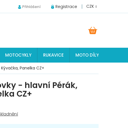
CZK
Registrace
Přihlášení
NÁKUPNÍ
KOŠÍK
MOTOCYKLY
RUKAVICE
MOTO DÍLY JAWA, ČZ, S
, Kývačka, Panelka CZ+
vky - hlavní Pérák,
elka CZ+