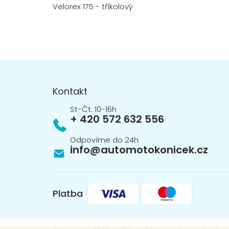
Velorex 175 - tříkolový
Z
á
p
Kontakt
a
t
+ 420 572 632 556
í
info
@
automotokonicek.cz
Platba