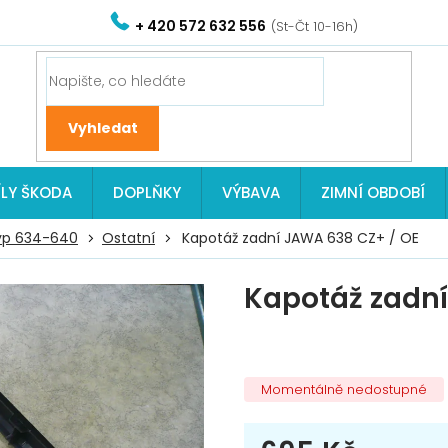
+ 420 572 632 556
ÍLY ŠKODA
DOPLŇKY
VÝBAVA
ZIMNÍ OBDOBÍ
yp 634-640
Ostatní
Kapotáž zadní JAWA 638 CZ+ / OE
Kapotáž zadní
Momentálně nedostupné