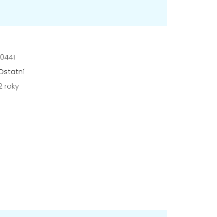
10441
Ostatní
2 roky