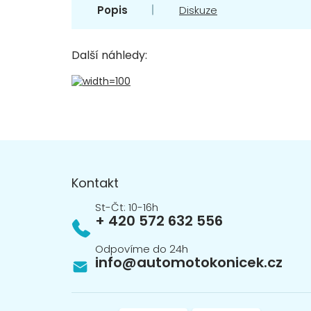
Popis
Diskuze
Další náhledy:
Z
á
p
Kontakt
a
t
+ 420 572 632 556
í
info
@
automotokonicek.cz