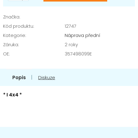
Značka:
Kód produktu:
12747
Kategorie
:
Náprava přední
Záruka
:
2 roky
OE
:
357498099E
Popis
Diskuze
* I 4x4 *
Z
á