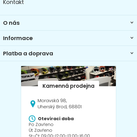
Kontakt
p
a
t
O nás
í
Informace
Platba a doprava
Moravská 98,
Uherský Brod, 68801
Otevírací doba
Po Zavřeno
Út Zavřeno
St-Čt 09:00-12:00-13:00-16:00