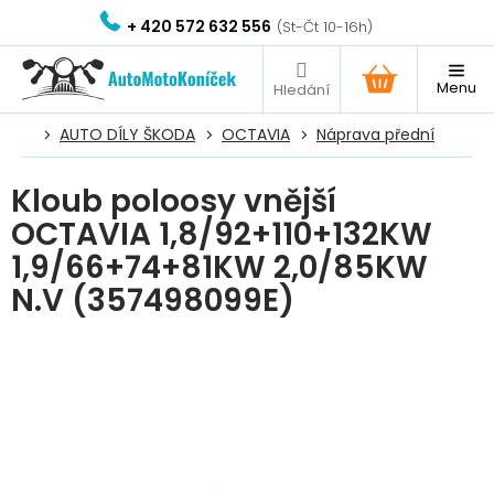
Přejít
+ 420 572 632 556
na
obsah
NÁKUPNÍ
KOŠÍK
AUTO DÍLY ŠKODA
OCTAVIA
Náprava přední
Kloub poloosy vnější
OCTAVIA 1,8/92+110+132KW
1,9/66+74+81KW 2,0/85KW
N.V (357498099E)