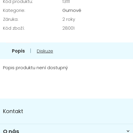
Kód produktu:
13111
Kategorie
:
Gumové
Záruka
:
2 roky
Kód zboží
:
28001
Popis
Diskuze
Popis produktu není dostupný
Z
á
Kontakt
p
a
t
O nás