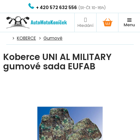
Přejít
+ 420 572 632 556
na
obsah
NÁKUPNÍ
KOŠÍK
KOBERCE
Gumové
Koberce UNI AL MILITARY
gumové sada EUFAB