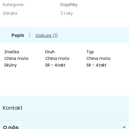
Kategorie
:
Doplňky
Záruka
:
2 roky
Popis
Diskuze (1)
Značka
Druh
Typ
China moto
China moto
China moto
Skútry
SR - 4takt
SR - 4takt
Z
á
Kontakt
p
a
t
O nás