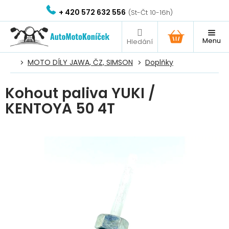
Přejít
+ 420 572 632 556
na
obsah
NÁKUPNÍ
KOŠÍK
MOTO DÍLY JAWA, ČZ, SIMSON
Doplňky
Kohout paliva YUKI /
KENTOYA 50 4T