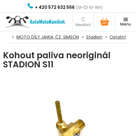
Přejít
+ 420 572 632 556
na
obsah
NÁKUPNÍ
KOŠÍK
MOTO DÍLY JAWA, ČZ, SIMSON
Stadion
Ostatní
Kohout paliva neoriginál
STADION S11