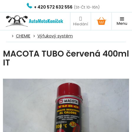
Přejít
+ 420 572 632 556
na
obsah
NÁKUPNÍ
KOŠÍK
CHEMIE
Výfukový systém
MACOTA TUBO červená 400ml
IT