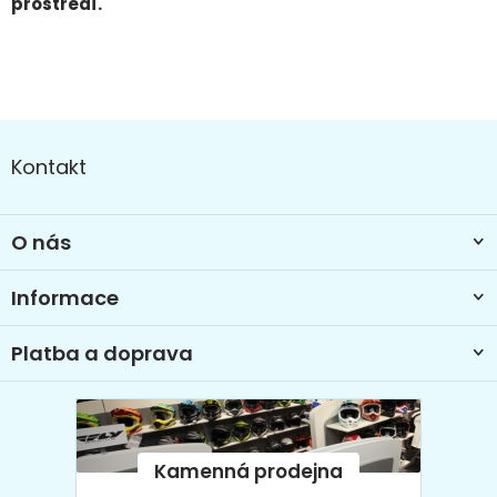
prostředí.
Z
á
Kontakt
p
a
t
O nás
í
Informace
Platba a doprava