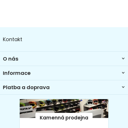
Z
á
Kontakt
p
a
t
O nás
í
Informace
Platba a doprava