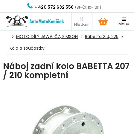
Přejít
+ 420 572 632 556
na
obsah
NÁKUPNÍ
KOŠÍK
MOTO DÍLY JAWA, ČZ, SIMSON
Babetta 210, 225
Kolo a součástky
Náboj zadní kolo BABETTA 207
/ 210 kompletní