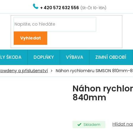
+ 420 572 632 556
ÍLY ŠKODA
DOPLŇKY
VÝBAVA
ZIMNÍ OBDOBÍ
Bowdeny a příslušenství
Náhon rychloměru SIMSON 810mm
Náhon rychl
840mm
Skladem