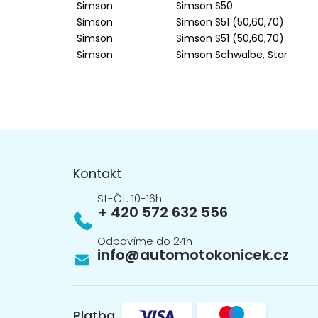
Simson
Simson S50
Simson
Simson S51 (50,60,70)
Simson
Simson S51 (50,60,70)
Simson
Simson Schwalbe, Star
Z
á
p
Kontakt
a
t
+ 420 572 632 556
í
info
@
automotokonicek.cz
Platba