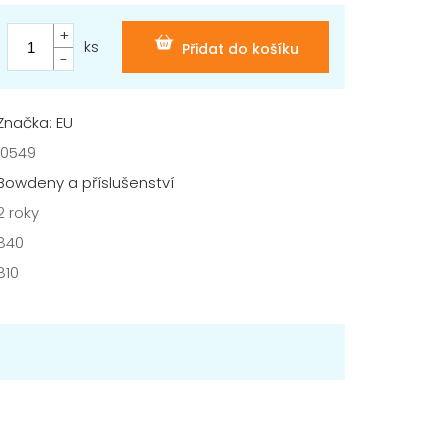
ks
Přidat do košíku
Značka: EU
10549
Bowdeny a příslušenství
2 roky
840
810