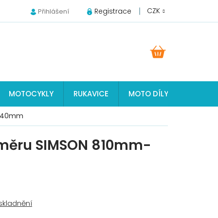
CZK
Registrace
Přihlášení
NÁKUPNÍ
KOŠÍK
MOTOCYKLY
RUKAVICE
MOTO DÍLY JAWA, ČZ, S
-840mm
oměru SIMSON 810mm-