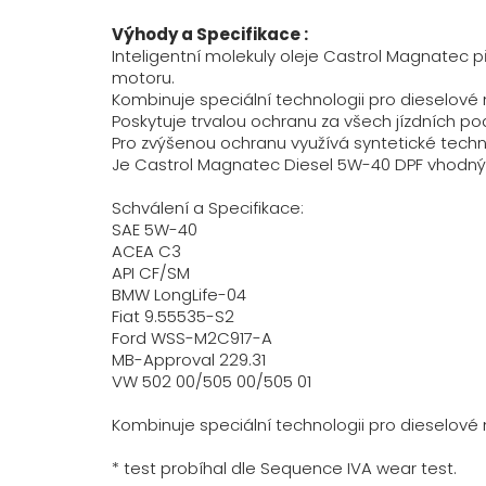
Výhody a Specifikace :
Inteligentní molekuly oleje Castrol Magnatec p
motoru.
Kombinuje speciální technologii pro dieselové 
Poskytuje trvalou ochranu za všech jízdních pod
Pro zvýšenou ochranu využívá syntetické techn
Je Castrol Magnatec Diesel 5W-40 DPF vhodný
Schválení a Specifikace:
SAE 5W-40
ACEA C3
API CF/SM
BMW LongLife-04
Fiat 9.55535-S2
Ford WSS-M2C917-A
MB-Approval 229.31
VW 502 00/505 00/505 01
Kombinuje speciální technologii pro dieselové 
* test probíhal dle Sequence IVA wear test.