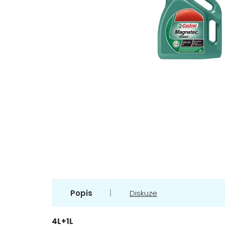
Popis
Diskuze
4L+1L