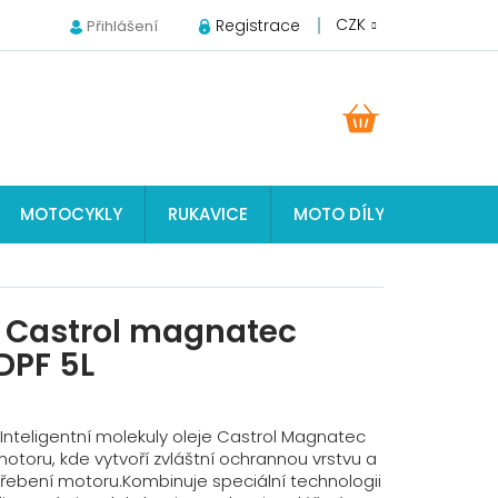
CZK
Registrace
Přihlášení
NÁKUPNÍ
KOŠÍK
MOTOCYKLY
RUKAVICE
MOTO DÍLY JAWA, ČZ, S
ý Castrol magnatec
DPF 5L
:Inteligentní molekuly oleje Castrol Magnatec
otoru, kde vytvoří zvláštní ochrannou vrstvu a
třebení motoru.Kombinuje speciální technologii