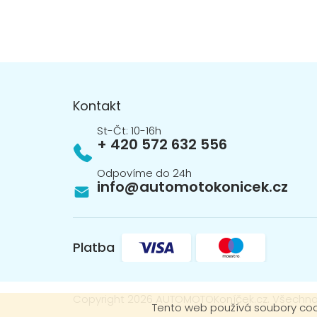
Z
á
p
Kontakt
a
t
+ 420 572 632 556
í
info
@
automotokonicek.cz
Platba
Copyright 2026
AUTOMOTOKoníček.cz
. Všechna
Tento web používá soubory cook