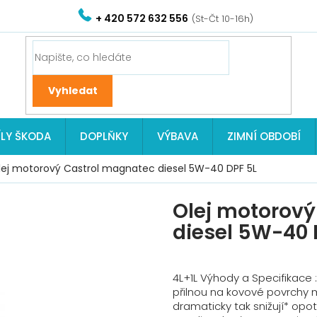
+ 420 572 632 556
ÍLY ŠKODA
DOPLŇKY
VÝBAVA
ZIMNÍ OBDOBÍ
lej motorový Castrol magnatec diesel 5W-40 DPF 5L
Olej motorov
diesel 5W-40 
4L+1L Výhody a Specifikace 
přilnou na kovové povrchy m
dramaticky tak snižují* opo