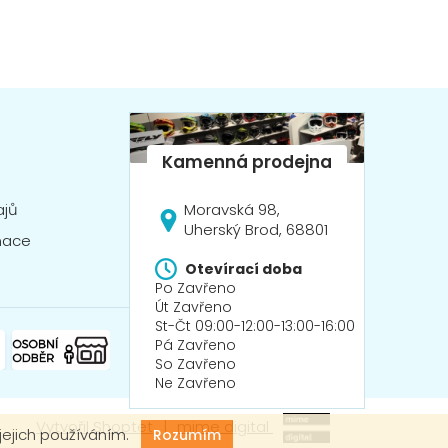
Moravská 98,
ajů
Uherský Brod, 68801
mace
Otevírací doba
Po Zavřeno
Út Zavřeno
St-Čt 09:00-12:00-13:00-16:00
Pá Zavřeno
So Zavřeno
Ne Zavřeno
Vytvořil Shoptet
|
mime digital
jejich používáním.
Rozumím