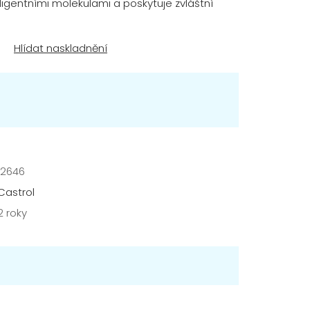
ligentními molekulami a poskytuje zvláštní
12646
Castrol
2 roky