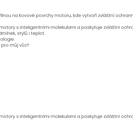
řilnou na kovové povrchy motoru, kde vytvoří zvláštní ochrann
motory s inteligentními molekulami a poskytuje zvláštní ochr
mínek, stylů i teplot.
ologie.
 pro můj vůz?
motory s inteligentními molekulami a poskytuje zvláštní ochr