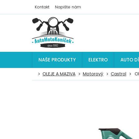
Přejít
Kontakt
Napište nám
na
obsah
NAŠE PRODUKTY
ELEKTRO
AUTO D
OLEJE A MAZIVA
Motorový
Castrol
O